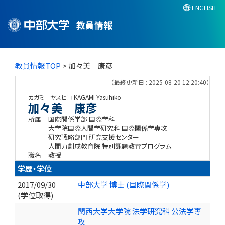
ENGLISH
教員情報
教員情報TOP
> 加々美 康彦
（最終更新日 : 2025-08-20 12:20:40）
カガミ ヤスヒコ
KAGAMI Yasuhiko
加々美 康彦
所属
国際関係学部 国際学科
大学院国際人間学研究科 国際関係学専攻
研究戦略部門 研究支援センター
人間力創成教育院 特別課題教育プログラム
職名
教授
学歴・学位
2017/09/30
中部大学 博士 (国際関係学)
(学位取得)
関西大学大学院 法学研究科 公法学専
攻