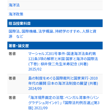
海洋法
海洋政策
担当授業科目
国際法、国際機構、法学概論、持続学のすすめ、人類と資
源 など
著書・論文歴
著書
マーシャルズ201号事件-国連海洋法条約第
121条3項の解釈と米国 国家と海洋の国際法
(下巻) : 柳井俊二先生米寿記念 (共著)
2025/02
著書
島の制度をめぐる国際裁判と国家実行-2010
年代の展開 日本の海洋法制度の展望 (共著)
2024/09
著書
「海洋境界画定の法理：ベンガル湾事件（バン
グラデシュ対インド）」 『国際法判例百選』[第3
版] 2021/09