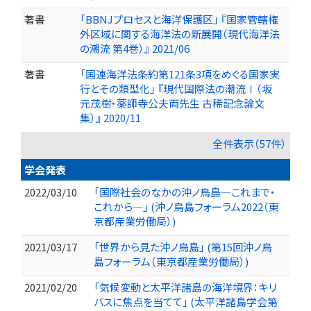
著書
「BBNJプロセスと海洋保護区」 『国家管轄権
外区域に関する海洋法の新展開（現代海洋法
の潮流 第4巻）』 2021/06
著書
「国連海洋法条約第121条3項をめぐる国家実
行とその類型化」 『現代国際法の潮流Ⅰ（坂
元茂樹・薬師寺公夫両先生 古稀記念論文
集）』 2020/11
全件表示（57件）
学会発表
2022/03/10
「国際社会のなかの沖ノ鳥島―これまで・
これから―」 (沖ノ鳥島フォーラム2022（東
京都産業労働局）)
2021/03/17
「世界から見た沖ノ鳥島」 (第15回沖ノ鳥
島フォーラム（東京都産業労働局）)
2021/02/20
「気候変動と太平洋諸島の海洋境界：キリ
バスに焦点を当てて」 (太平洋諸島学会第