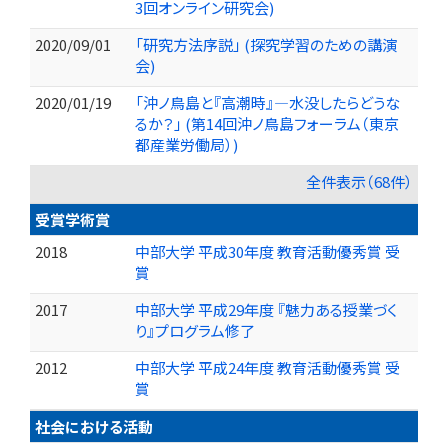
3回オンライン研究会)
2020/09/01
「研究方法序説」 (探究学習のための講演
会)
2020/01/19
「沖ノ鳥島と『高潮時』―水没したらどうな
るか？」 (第14回沖ノ鳥島フォーラム（東京
都産業労働局）)
全件表示（68件）
受賞学術賞
2018
中部大学 平成30年度 教育活動優秀賞 受
賞
2017
中部大学 平成29年度 『魅力ある授業づく
り』プログラム修了
2012
中部大学 平成24年度 教育活動優秀賞 受
賞
社会における活動