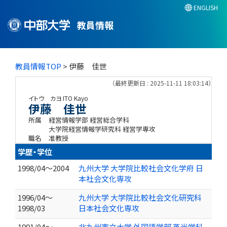
ENGLISH
教員情報
教員情報TOP
> 伊藤 佳世
（最終更新日 : 2025-11-11 18:03:14）
イトウ カヨ
ITO Kayo
伊藤 佳世
所属
経営情報学部 経営総合学科
大学院経営情報学研究科 経営学専攻
職名
准教授
学歴・学位
1998/04～2004
九州大学 大学院比較社会文化学府 日
本社会文化専攻
1996/04～
九州大学 大学院比較社会文化研究科
1998/03
日本社会文化専攻
1991/04～
北九州市立大学 外国語学部 英米学科