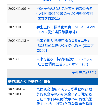
2022/11/09 ～
地球からのSOS 気候変動適応の標準
化教材 ISO14090に基づく標準化教材
(エコプロ2022)
2022/10
学生主体の標準化教育 SDGs Aichi
EXPO (愛知県国際展示場)
2021/11/13 ～
未来を創る 持続可能なコミュニティ
ISO37101に基づく標準化教材 (エコプ
ロ2021)
2021/11
未来を創る 持続可能なコミュニティ
(名古屋消費生活フェアオンライン)
全件表示（55件）
研究課題・受託研究・科研費
2022/04 ～
気候変動適応に関する標準化教育 競
2023/03
争的資金等の外部資金による研究 名
古屋市令和4年度「大学への倫理的消
費 （エシカル消費）普及啓発事業委託