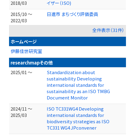
2018/03
イザー（ISO)
2015/10 ～
日進市 まちづくり評価委員
2022/03
全件表示（31件）
ホームページ
伊藤佳世研究室
researchmapその他
2025/01 ～
Standardization about
sustainability Developing
international standards for
sustainability as an ISO TMBG
Document Monitor
2024/11 ～
ISO TC331WG4 Developing
2025/03
international standards for
biodiversity strategies as ISO
TC331 WG4 JPconvener