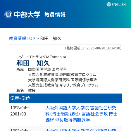
ENGLISH
教員情報
教員情報TOP
> 和田 知久
（最終更新日 : 2025-08-20 16:34:30）
ワダ トモヒサ
WADA Tomohisa
和田 知久
所属
国際関係学部 国際学科
人間力創成教育院 専門職教育プログラム
大学院国際人間学研究科 国際関係学専攻
人間力創成教育院 キャリア教育プログラム
職名
教授
学歴・学位
1998/04～
大阪外国語大学大学院 言語社会研究
2001/03
科（博士後期課程） 言語社会専攻 博士
課程 単位取得満期退学
1993/04～
大阪外国語大学大学院 外国語学研究