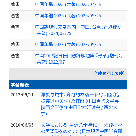
著書
中国年鑑 2025 (共著) 2025/04/25
著書
中国年鑑 2024 (共著) 2024/05/25
著書
中国語現代文学案内 中国、台湾、香港ほか
(共著) 2024/03/29
著書
中国年鑑 2023 (共著) 2023/05/25
著書
中国20世紀自伝回想録解題集 『野草』増刊号
(共著) 2022/07
全件表示（70件）
学会発表
2012/09/11
漂族与城市、奔跑的冲动 ―评徐则臣《跑
步穿过中关村》及其他 (中国当代文学与
陕西文学创作中日学术研讨会 / 西北大
学)
2010/06/05
文学における「重返八十年代」―先鋒小説
の再認識をめぐって (日本現代中国学会関