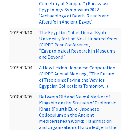
Cemetery at Saqqara? (Kanazawa
Egyptology Symposium 2022
'Archaeology of Death: Rituals and
Afterlife in Ancient Egypt')
2019/09/10
The Egyptian Collection at Kyoto
University for the Next Hundred Years
(CIPEG Post Conference,
"Egyptological Research in Museums
and Beyond")
2019/09/04
A New Leiden-Japanese Cooperation
(CIPEG Annual Meeting, "The Future
of Traditions: Paving the Way for
Egyptian Collections Tomorrow")
2018/09/05
Between Old and New: A Marker of
Kingship on the Statues of Ptolemaic
Kings (Fourth Euro-Japanese
Colloquium on the Ancient
Mediterranean World: Transmission
and Organization of Knowledge in the