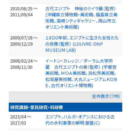
2010/06/25 ～
古代エジプト 神秘のミイラ展（監修）
2011/09/04
(沖縄県立博物館・美術館、福島県立美
術館、高崎シティギャラリー、岡山市立
オリエント美術館)
2009/07/18 ～
１８００年前、エジプトに生きた女性たち
2009/12/19
の肖像（監修） (LOUVRE-DNP
MUSEUM LAB)
2008/02/24 ～
イートン・カレッジ／ダーラム大学所
2008/11/30
蔵 古代エジプトの美（監修） (宇都宮
美術館、ＭＯＡ美術館、浜松市美術館、
松坂屋美術館、大丸ミュージアムＫＯＢ
Ｅ、古代オリエント博物館)
全件表示（7件）
研究課題・受託研究・科研費
2023/04 ～
エジプト、ハルガ・オアシスにおける古
2027/03
代の水利事業の解明 基盤(C)