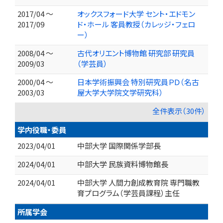
2017/04 ～
オックスフォード大学 セント・エドモン
2017/09
ド・ホール 客員教授（カレッジ・フェロ
ー）
2008/04 ～
古代オリエント博物館 研究部 研究員
2009/03
（学芸員）
2000/04 ～
日本学術振興会 特別研究員ＰＤ（名古
2003/03
屋大学大学院文学研究科）
全件表示（30件）
学内役職・委員
2023/04/01
中部大学 国際関係学部長
2024/04/01
中部大学 民族資料博物館長
2024/04/01
中部大学 人間力創成教育院 専門職教
育プログラム（学芸員課程）主任
所属学会