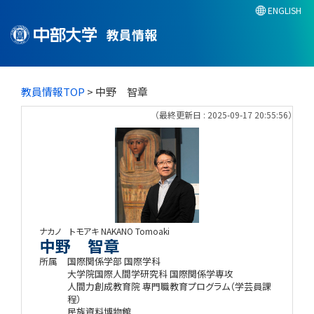
ENGLISH
教員情報
教員情報TOP
> 中野 智章
（最終更新日 : 2025-09-17 20:55:56）
ナカノ トモアキ
NAKANO Tomoaki
中野 智章
所属
国際関係学部 国際学科
大学院国際人間学研究科 国際関係学専攻
人間力創成教育院 専門職教育プログラム（学芸員課
程）
民族資料博物館