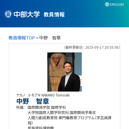
ENGLISH
教員情報
教員情報TOP
> 中野 智章
（最終更新日 : 2025-09-17 20:55:56）
ナカノ トモアキ
NAKANO Tomoaki
中野 智章
所属
国際関係学部 国際学科
大学院国際人間学研究科 国際関係学専攻
人間力創成教育院 専門職教育プログラム（学芸員課
程）
民族資料博物館