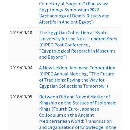
Cemetery at Saqqara? (Kanazawa
Egyptology Symposium 2022
'Archaeology of Death: Rituals and
Afterlife in Ancient Egypt')
2019/09/10
The Egyptian Collection at Kyoto
University for the Next Hundred Years
(CIPEG Post Conference,
"Egyptological Research in Museums
and Beyond")
2019/09/04
A New Leiden-Japanese Cooperation
(CIPEG Annual Meeting, "The Future
of Traditions: Paving the Way for
Egyptian Collections Tomorrow")
2018/09/05
Between Old and New: A Marker of
Kingship on the Statues of Ptolemaic
Kings (Fourth Euro-Japanese
Colloquium on the Ancient
Mediterranean World: Transmission
and Organization of Knowledge in the