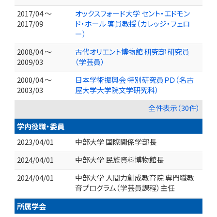
2017/04 ～
オックスフォード大学 セント・エドモン
2017/09
ド・ホール 客員教授（カレッジ・フェロ
ー）
2008/04 ～
古代オリエント博物館 研究部 研究員
2009/03
（学芸員）
2000/04 ～
日本学術振興会 特別研究員ＰＤ（名古
2003/03
屋大学大学院文学研究科）
全件表示（30件）
学内役職・委員
2023/04/01
中部大学 国際関係学部長
2024/04/01
中部大学 民族資料博物館長
2024/04/01
中部大学 人間力創成教育院 専門職教
育プログラム（学芸員課程）主任
所属学会