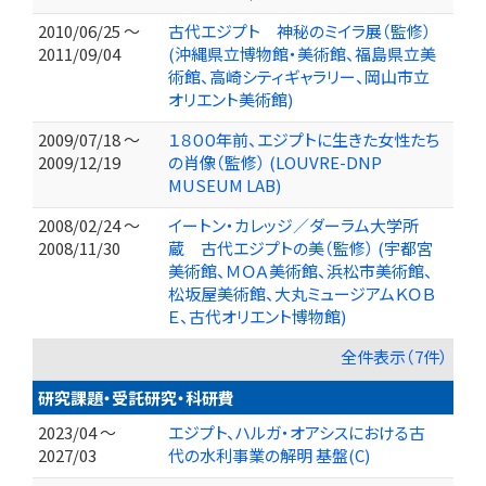
2010/06/25 ～
古代エジプト 神秘のミイラ展（監修）
2011/09/04
(沖縄県立博物館・美術館、福島県立美
術館、高崎シティギャラリー、岡山市立
オリエント美術館)
2009/07/18 ～
１８００年前、エジプトに生きた女性たち
2009/12/19
の肖像（監修） (LOUVRE-DNP
MUSEUM LAB)
2008/02/24 ～
イートン・カレッジ／ダーラム大学所
2008/11/30
蔵 古代エジプトの美（監修） (宇都宮
美術館、ＭＯＡ美術館、浜松市美術館、
松坂屋美術館、大丸ミュージアムＫＯＢ
Ｅ、古代オリエント博物館)
全件表示（7件）
研究課題・受託研究・科研費
2023/04 ～
エジプト、ハルガ・オアシスにおける古
2027/03
代の水利事業の解明 基盤(C)