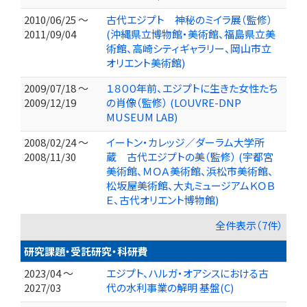
2010/06/25 ～
古代エジプト 神秘のミイラ展（監修）
2011/09/04
(沖縄県立博物館・美術館、福島県立美
術館、高崎シティギャラリー、岡山市立
オリエント美術館)
2009/07/18 ～
１８００年前、エジプトに生きた女性たち
2009/12/19
の肖像（監修） (LOUVRE-DNP
MUSEUM LAB)
2008/02/24 ～
イートン・カレッジ／ダーラム大学所
2008/11/30
蔵 古代エジプトの美（監修） (宇都宮
美術館、ＭＯＡ美術館、浜松市美術館、
松坂屋美術館、大丸ミュージアムＫＯＢ
Ｅ、古代オリエント博物館)
全件表示（7件）
研究課題・受託研究・科研費
2023/04 ～
エジプト、ハルガ・オアシスにおける古
2027/03
代の水利事業の解明 基盤(C)