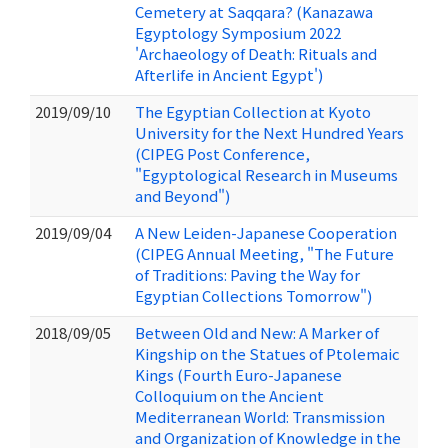
Cemetery at Saqqara? (Kanazawa
Egyptology Symposium 2022
'Archaeology of Death: Rituals and
Afterlife in Ancient Egypt')
2019/09/10
The Egyptian Collection at Kyoto
University for the Next Hundred Years
(CIPEG Post Conference,
"Egyptological Research in Museums
and Beyond")
2019/09/04
A New Leiden-Japanese Cooperation
(CIPEG Annual Meeting, "The Future
of Traditions: Paving the Way for
Egyptian Collections Tomorrow")
2018/09/05
Between Old and New: A Marker of
Kingship on the Statues of Ptolemaic
Kings (Fourth Euro-Japanese
Colloquium on the Ancient
Mediterranean World: Transmission
and Organization of Knowledge in the