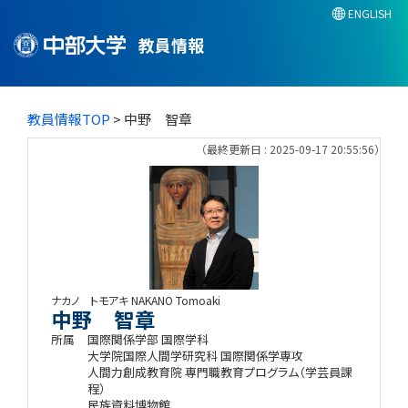
ENGLISH
教員情報
教員情報TOP
> 中野 智章
（最終更新日 : 2025-09-17 20:55:56）
ナカノ トモアキ
NAKANO Tomoaki
中野 智章
所属
国際関係学部 国際学科
大学院国際人間学研究科 国際関係学専攻
人間力創成教育院 専門職教育プログラム（学芸員課
程）
民族資料博物館