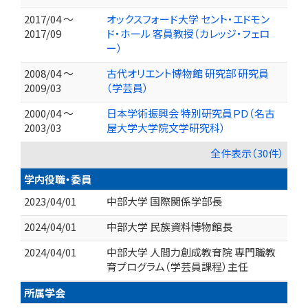
2017/04 ～
オックスフォード大学 セント・エドモン
2017/09
ド・ホール 客員教授（カレッジ・フェロ
ー）
2008/04 ～
古代オリエント博物館 研究部 研究員
2009/03
（学芸員）
2000/04 ～
日本学術振興会 特別研究員ＰＤ（名古
2003/03
屋大学大学院文学研究科）
全件表示（30件）
学内役職・委員
2023/04/01
中部大学 国際関係学部長
2024/04/01
中部大学 民族資料博物館長
2024/04/01
中部大学 人間力創成教育院 専門職教
育プログラム（学芸員課程）主任
所属学会