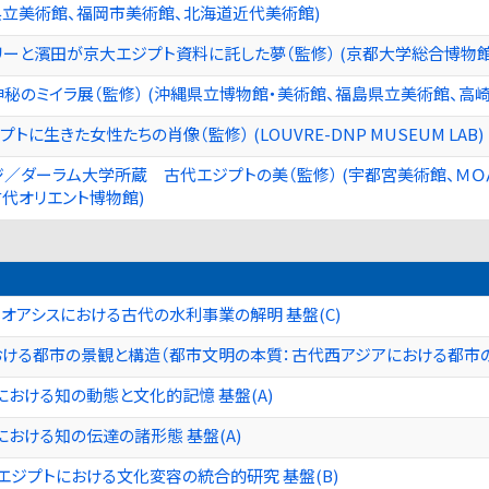
県立美術館、福岡市美術館、北海道近代美術館)
ーと濱田が京大エジプト資料に託した夢（監修） (京都大学総合博物館
秘のミイラ展（監修） (沖縄県立博物館・美術館、福島県立美術館、高崎
トに生きた女性たちの肖像（監修） (LOUVRE-DNP MUSEUM LAB)
ジ／ダーラム大学所蔵 古代エジプトの美（監修） (宇都宮美術館、Ｍ
古代オリエント博物館)
・オアシスにおける古代の水利事業の解明 基盤(C)
おける都市の景観と構造（都市文明の本質：古代西アジアにおける都市
おける知の動態と文化的記憶 基盤(A)
おける知の伝達の諸形態 基盤(A)
エジプトにおける文化変容の統合的研究 基盤(B)