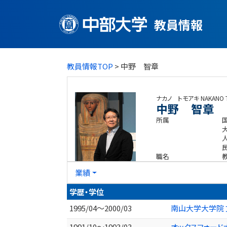
教員情報
教員情報TOP
> 中野 智章
ナカノ トモアキ
NAKANO 
中野 智章
所属
職名
業績
学歴・学位
1995/04～2000/03
南山大学大学院 
1991/10～1993/03
オックスフォード