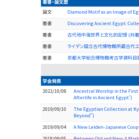
著書・論文歴
論文
Diamond Motif as an Image of E
著書
Discovering Ancient Egypt: Coll
著書
古代地中海世界と文化的記憶 (共著) 2
著書
ライデン国立古代博物館所蔵古代エジプト
著書
京都大学総合博物館考古学資料目録エジ
学会発表
2022/10/08
Ancestral Worship in the Fir
Afterlife in Ancient Egypt')
2019/09/10
The Egyptian Collection at K
Beyond")
2019/09/04
A New Leiden-Japanese Cooper
2018/09/05
Between Old and New: A Marke