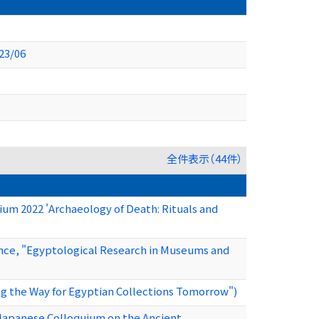
23/06
全件表示（44件）
um 2022 'Archaeology of Death: Rituals and
ence, "Egyptological Research in Museums and
g the Way for Egyptian Collections Tomorrow")
-Japanese Colloquium on the Ancient