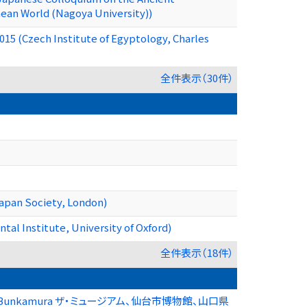
ean World (Nagoya University))
015 (Czech Institute of Egyptology, Charles
全件表示（30件）
 Japan Society, London)
tal Institute, University of Oxford)
全件表示（18件）
nkamura ザ・ミュージアム、仙台市博物館、山口県