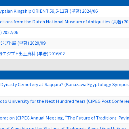
gyptian Kingship ORIENT 59,5-12頁 (単著) 2024/06
ections from the Dutch National Museum of Antiquities (共著) 20
022/06
展 (単著) 2020/09
プト出土資料 (単著) 2016/02
st Dynasty Cemetery at Saqqara? (Kanazawa Egyptology Symposi
yoto University for the Next Hundred Years (CIPEG Post Confer
ation (CIPEG Annual Meeting, "The Future of Traditions: Pavin
r of Kingship on the Statues of Ptolemaic Kings (Fourth Euro