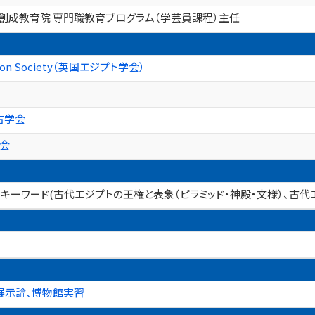
創成教育院 専門職教育プログラム（学芸員課程）主任
ation Society（英国エジプト学会）
古学会
学会
館学 キーワード(古代エジプトの王権と表象（ピラミッド・神殿・文様）、
展示論、博物館実習