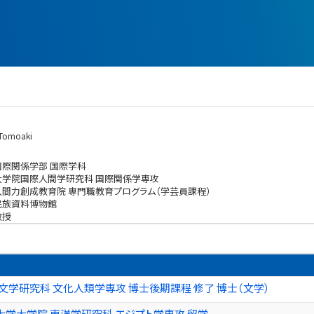
Tomoaki
国際関係学部 国際学科
大学院国際人間学研究科 国際関係学専攻
人間力創成教育院 専門職教育プログラム（学芸員課程）
民族資料博物館
教授
文学研究科 文化人類学専攻 博士後期課程 修了 博士（文学）
大学大学院 東洋学研究科 エジプト学専攻 留学