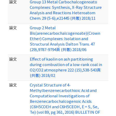
論文
Group 13 Metal Carbochalcogenoato
Complexes: Synthesis, X-Ray Structure
Analysis and Reactions Heteroatom
Chem. 29 (5-6),e21445 (共著) 2018/11
論文
Group 2 Metal
Bis(arenecarbochalcogenoate)(Crown
Ether) Complexes: Isolation and
Structural Analysis Dalton Trans. 47
(29),9787-9794頁 (共著) 2018/06
論文
Effect of kaolin on ash partitioning
during combustion of a low-rank coal in
O2/CO2 atmosphere 222 (15),538-543頁
(共著) 2018/02
論文
Crystal Structure of 4-
Methylbenzenecarbothioic Acid and
Computational Investigations of
Benzenecarbochalcogenoic Acids
(C6H5COEH and C6H5CEOH, E = S, Se,
Te) (vol 89, pg 361, 2016) BULLETIN OF