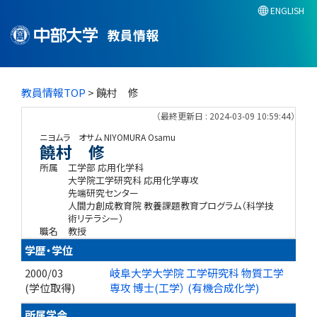
ENGLISH
教員情報
教員情報TOP
> 饒村 修
（最終更新日 : 2024-03-09 10:59:44）
ニヨムラ オサム
NIYOMURA Osamu
饒村 修
所属
工学部 応用化学科
大学院工学研究科 応用化学専攻
先端研究センター
人間力創成教育院 教養課題教育プログラム（科学技
術リテラシー）
職名
教授
学歴・学位
2000/03
岐阜大学大学院 工学研究科 物質工学
(学位取得)
専攻 博士(工学） (有機合成化学)
所属学会