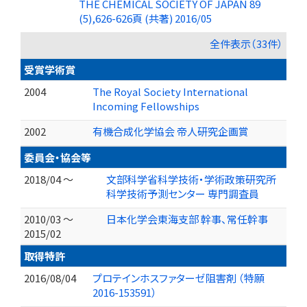
THE CHEMICAL SOCIETY OF JAPAN 89
(5),626-626頁 (共著) 2016/05
全件表示（33件）
受賞学術賞
2004
The Royal Society International
Incoming Fellowships
2002
有機合成化学協会 帝人研究企画賞
委員会・協会等
2018/04 ～
文部科学省科学技術・学術政策研究所
科学技術予測センター 専門調査員
2010/03 ～
日本化学会東海支部 幹事、常任幹事
2015/02
取得特許
2016/08/04
プロテインホスファターゼ阻害剤 （特願
2016-153591）