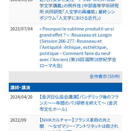
学文学講義』の例外性 (中部高等学術研究
所 共同研究「人文学の再構築」 最終シン
ポジウム「人文学における近代」)
2023/07/04
« Pourquoi le sublime produitil un si
grand effet ? » : Rousseau et Longin
(Session 266-277 : Rousseau et
l’Antiquité : éthique, esthétique,
politique – Comment faire du neuf
avec l’Ancien) (第16回 国際18世紀学会
ローマ大会)
全件表示（55件）
講師・講演
2024/04/20
【金沢日仏協会講演】パンデミック後のフラ
ンス〜一年間のパリ研修を終えて〜 (金沢
市文化ホール)
2022/09
【NHKカルチャー】フランス革命の光と
闇 ～なぜマリー・アントワネットは殺され