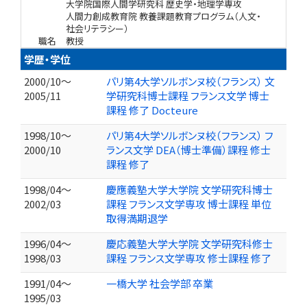
大学院国際人間学研究科 歴史学・地理学専攻
人間力創成教育院 教養課題教育プログラム（人文・
社会リテラシー）
職名
教授
学歴・学位
2000/10～
パリ第4大学ソルボンヌ校（フランス） 文
2005/11
学研究科博士課程 フランス文学 博士
課程 修了 Docteure
1998/10～
パリ第4大学ソルボンヌ校（フランス） フ
2000/10
ランス文学 DEA（博士準備）課程 修士
課程 修了
1998/04～
慶應義塾大学大学院 文学研究科博士
2002/03
課程 フランス文学専攻 博士課程 単位
取得満期退学
1996/04～
慶応義塾大学大学院 文学研究科修士
1998/03
課程 フランス文学専攻 修士課程 修了
1991/04～
一橋大学 社会学部 卒業
1995/03