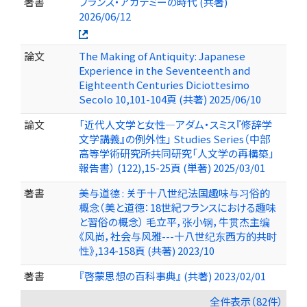
著書
フランス・アカデミーの時代 (共著)
2026/06/12
論文
The Making of Antiquity: Japanese
Experience in the Seventeenth and
Eighteenth Centuries Diciottesimo
Secolo 10,101-104頁 (共著) 2025/06/10
論文
「近代人文学と女性―アダム・スミス『修辞学
文学講義』の例外性」 Studies Series（中部
高等学術研究所共同研究「人文学の再構築」
報告書） (122),15-25頁 (単著) 2025/03/01
著書
美与道德 : 关于十八世纪法国趣味与习俗的
概念（美と道徳：18世紀フランスにおける趣味
と習俗の概念） 毛立平，张小钢，牛贯杰主编
《风尚，社会与风雅---十八世纪东西方的共时
性》,134-158頁 (共著) 2023/10
著書
『啓蒙思想の百科事典』 (共著) 2023/02/01
全件表示（82件）