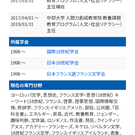
2017/03/31
教育プログラム（人文・社会リテラシー）
主任補佐
2017/04/01 ～
中部大学 人間力創成教育院 教養課題
2019/03/31
教育プログラム（人文・社会リテラシー）
主任
所属学会
1998 ～
国際18世紀学会
1998 ～
日本18世紀学会
1998 ～
日本フランス語フランス文学会
現在の専門分野
ヨーロッパ文学, 思想史, フランス文学・思想（18世紀） キ
ーワード(18世紀、フランス、啓蒙、啓蒙思想、国際情報交
換、修辞学、フランス:イギリス:アメリカ、習俗、公共圏、『百
科全書』、エネルギー、崇高、近代、教養教育、ジェンダー、
趣味判断、文体論、ロンギノス、作法書、熱狂、クインティリ
アヌス、アカデミー・フランセーズ、キケロ、リベルタン文学、
18世紀フランス文学、フランス:イギリス:アイルランド、表象、