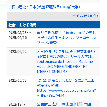
世界の歴史と日本（教養課題科目） （中部大学）
全件表示（16件）
社会における活動
2025/05/23 ～
重見晋也氏博士学位論文「文学の死と
2025/06/16
言説性の誕生ーミシェル・フーコーと文
学ー」の審査
2023/06/02
オード・ルサンブル氏 博士論文審査「デ
ィドロと崇高の効果」（リール大学）La
soutenance de thèse de Madame
Aude LECIMBRE "DIDEROT ET
L’EFFET SUBLIME"
2021/05/03
【対談】崇高と近代とは、なにか？玉田
敦子さん登場！
https://www.youtube.com/watch?
v=iFpkSnz7AkM
2012/12 ～
公益財団法人 横山国際奨学財団