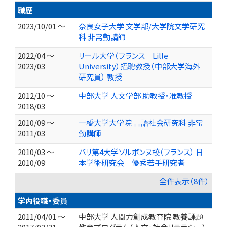
職歴
2023/10/01 ～
奈良女子大学 文学部/大学院文学研究
科 非常勤講師
2022/04 ～
リール大学（フランス Lille
2023/03
University）招聘教授（中部大学海外
研究員） 教授
2012/10 ～
中部大学 人文学部 助教授・准教授
2018/03
2010/09 ～
一橋大学大学院 言語社会研究科 非常
2011/03
勤講師
2010/03 ～
パリ第4大学ソルボンヌ校（フランス） 日
2010/09
本学術研究会 優秀若手研究者
全件表示（8件）
学内役職・委員
2011/04/01 ～
中部大学 人間力創成教育院 教養課題