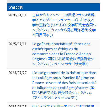
学会発表
2026/01/31
古典からカノンへ ― 18世紀フランス修辞
学とアカデミー・フランセーズにおける文
学の正統化 (リアリズム文学研究会合同シ
ンポジウム「カノンから見る西洋近代 文学
と国民国家」)
2025/07/11
Le goût et la sociabilité : fonctions
esthétiques et éthiques du
commerce dans la France d’Ancien
Régime (国際18世紀学会執行委員会シ
ンポジウム（スペイン、サラゴサ大学）)
2024/07/27
L'enseignement de la rhétorique dans
les collèges sous l’Ancien Régime en
France : diversité des frais de scolarité
et influence des collèges jésuites (国
際18世紀学会執行委員会シンポジウム
（アイルランド、メヌース大学）)
2024/03/26
近代人文学と女性―アダム・スミス『修辞