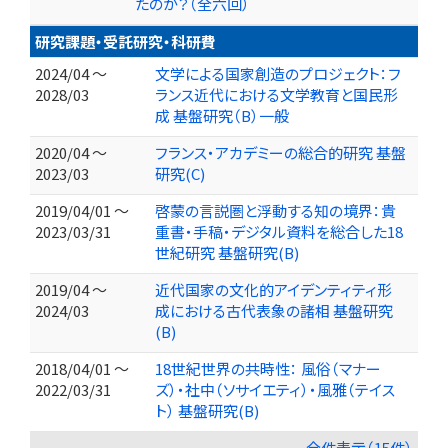
たのか？（全六回）
研究課題・受託研究・科研費
2024/04 ～
文学による国家創造のプロジェクト：フ
2028/03
ランス近代における文学教育と国民形
成 基盤研究（B）一般
2020/04 ～
フランス・アカデミーの総合的研究 基盤
2023/03
研究(C)
2019/04/01 ～
啓蒙の言説圏と浮動する知の境界：貴
2023/03/31
重書・手稿・デジタル資料を総合した18
世紀研究 基盤研究(B)
2019/04 ～
近代国家の文化的アイデンティティ形
2024/03
成における古代表象の諸相 基盤研究
(B)
2018/04/01 ～
18世紀世界の共時性： 風俗（マナー
2022/03/31
ズ）・社中（ソサイエティ）・風雅（テイス
ト） 基盤研究(B)
全件表示（15件）