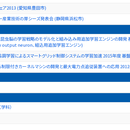
ア2013 (愛知県豊田市)
・産業技術の芽シーズ発表会 (静岡県浜松市)
昆虫脳の学習戦略のモデル化と組み込み用追加学習エンジンの開発 基盤
dy output neuron、組込用追加学習エンジン)
調学習によるスマートグリッド制御システムの学習加速 2015年度 基盤
制限付きカーネルマシンの開発と最大電力点追従装置への応用 2012年
工学科）