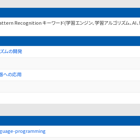
g, Pattern Recognition キーワード(学習エンジン、学習アルゴリ
リズムの開発
器への応用
anguage-programming