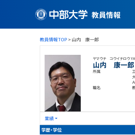
教員情報
教員情報TOP
> 山内 康一郎
ヤマウチ コウイチロウ
YA
山内 康一郎
所属
職名
業績
学歴・学位