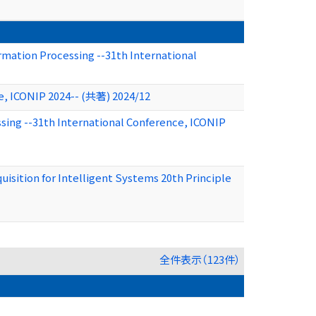
mation Processing --31th International
ce, ICONIP 2024-- (共著) 2024/12
sing --31th International Conference, ICONIP
ition for Intelligent Systems 20th Principle
全件表示（123件）