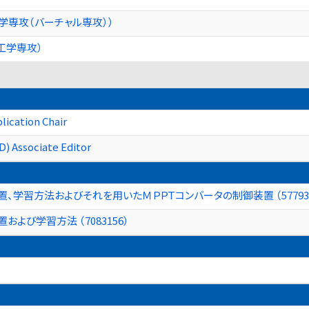
学専攻（バーチャル専攻））
工学専攻）
lication Chair
D) Associate Editor
、学習方法およびそれを用いたＭＰＰＴコンバータの制御装置 （577933
よび学習方法 （7083156）