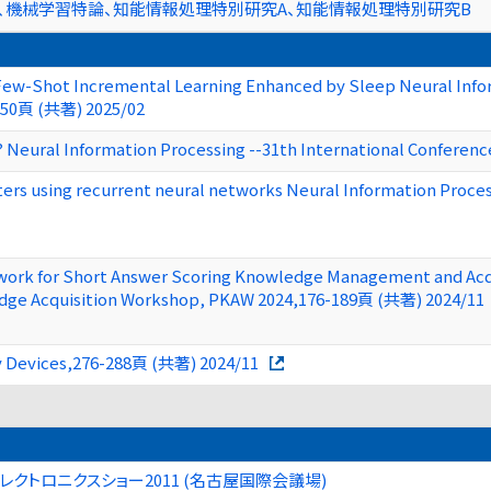
習、機械学習特論、知能情報処理特別研究A、知能情報処理特別研究B
Few-Shot Incremental Learning Enhanced by Sleep Neural Infor
-250頁 (共著) 2025/02
? Neural Information Processing --31th International Conferen
rs using recurrent neural networks Neural Information Proces
work for Short Answer Scoring Knowledge Management and Acquis
edge Acquisition Workshop, PKAW 2024,176-189頁 (共著) 2024/11
ny Devices,276-288頁 (共著) 2024/11
レクトロニクスショー2011 (名古屋国際会議場)