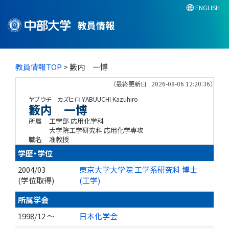
ENGLISH
教員情報
教員情報TOP
> 籔内 一博
（最終更新日 : 2026-08-06 12:20:36）
ヤブウチ カズヒロ
YABUUCHI Kazuhiro
籔内 一博
所属
工学部 応用化学科
大学院工学研究科 応用化学専攻
職名
准教授
学歴・学位
2004/03
東京大学大学院 工学系研究科 博士
(学位取得)
(工学)
所属学会
1998/12 ～
日本化学会