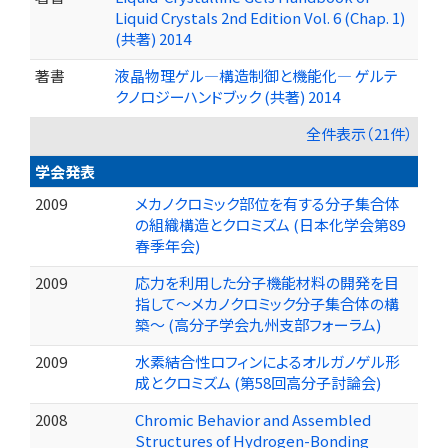
Liquid Crystals 2nd Edition Vol. 6 (Chap. 1)
(共著) 2014
著書
液晶物理ゲル―構造制御と機能化― ゲルテ
クノロジーハンドブック (共著) 2014
全件表示（21件）
学会発表
2009
メカノクロミック部位を有する分子集合体
の組織構造とクロミズム (日本化学会第89
春季年会)
2009
応力を利用した分子機能材料の開発を目
指して～メカノクロミック分子集合体の構
築～ (高分子学会九州支部フォーラム)
2009
水素結合性ロフィンによるオルガノゲル形
成とクロミズム (第58回高分子討論会)
2008
Chromic Behavior and Assembled
Structures of Hydrogen-Bonding