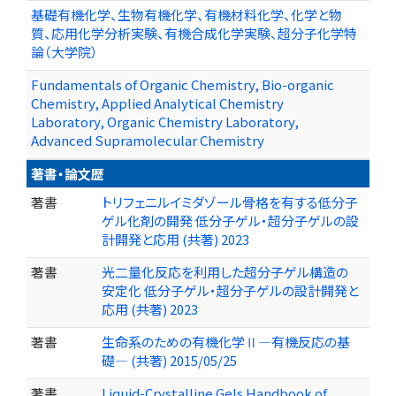
基礎有機化学、生物有機化学、有機材料化学、化学と物
質、応用化学分析実験、有機合成化学実験、超分子化学特
論（大学院）
Fundamentals of Organic Chemistry, Bio-organic
Chemistry, Applied Analytical Chemistry
Laboratory, Organic Chemistry Laboratory,
Advanced Supramolecular Chemistry
著書・論文歴
著書
トリフェニルイミダゾール骨格を有する低分子
ゲル化剤の開発 低分子ゲル・超分子ゲルの設
計開発と応用 (共著) 2023
著書
光二量化反応を利用した超分子ゲル構造の
安定化 低分子ゲル・超分子ゲルの設計開発と
応用 (共著) 2023
著書
生命系のための有機化学Ⅱ―有機反応の基
礎― (共著) 2015/05/25
著書
Liquid-Crystalline Gels Handbook of