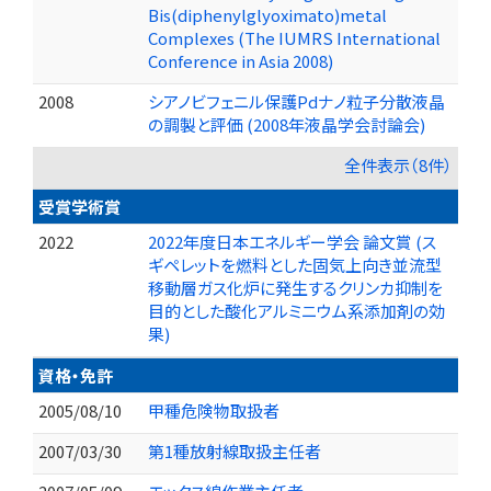
Bis(diphenylglyoximato)metal
Complexes (The IUMRS International
Conference in Asia 2008)
2008
シアノビフェニル保護Pdナノ粒子分散液晶
の調製と評価 (2008年液晶学会討論会)
全件表示（8件）
受賞学術賞
2022
2022年度日本エネルギー学会 論文賞 (ス
ギペレットを燃料とした固気上向き並流型
移動層ガス化炉に発生するクリンカ抑制を
目的とした酸化アルミニウム系添加剤の効
果)
資格・免許
2005/08/10
甲種危険物取扱者
2007/03/30
第1種放射線取扱主任者