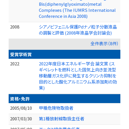
Bis(diphenylglyoximato)metal
Complexes (The IUMRS International
Conference in Asia 2008)
2008
シアノビフェニル保護Pdナノ粒子分散液晶
の調製と評価 (2008年液晶学会討論会)
全件表示（8件）
受賞学術賞
2022
2022年度日本エネルギー学会 論文賞 (ス
ギペレットを燃料とした固気上向き並流型
移動層ガス化炉に発生するクリンカ抑制を
目的とした酸化アルミニウム系添加剤の効
果)
資格・免許
2005/08/10
甲種危険物取扱者
2007/03/30
第1種放射線取扱主任者