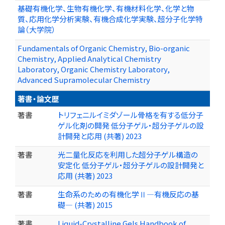
基礎有機化学、生物有機化学、有機材料化学、化学と物
質、応用化学分析実験、有機合成化学実験、超分子化学特
論（大学院）
Fundamentals of Organic Chemistry, Bio-organic
Chemistry, Applied Analytical Chemistry
Laboratory, Organic Chemistry Laboratory,
Advanced Supramolecular Chemistry
著書・論文歴
著書
トリフェニルイミダゾール骨格を有する低分子
ゲル化剤の開発 低分子ゲル・超分子ゲルの設
計開発と応用 (共著) 2023
著書
光二量化反応を利用した超分子ゲル構造の
安定化 低分子ゲル・超分子ゲルの設計開発と
応用 (共著) 2023
著書
生命系のための有機化学Ⅱ―有機反応の基
礎― (共著) 2015
著書
Liquid-Crystalline Gels Handbook of