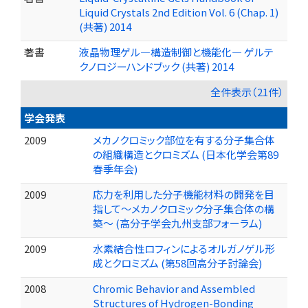
Liquid Crystals 2nd Edition Vol. 6 (Chap. 1)
(共著) 2014
著書
液晶物理ゲル―構造制御と機能化― ゲルテ
クノロジーハンドブック (共著) 2014
全件表示（21件）
学会発表
2009
メカノクロミック部位を有する分子集合体
の組織構造とクロミズム (日本化学会第89
春季年会)
2009
応力を利用した分子機能材料の開発を目
指して～メカノクロミック分子集合体の構
築～ (高分子学会九州支部フォーラム)
2009
水素結合性ロフィンによるオルガノゲル形
成とクロミズム (第58回高分子討論会)
2008
Chromic Behavior and Assembled
Structures of Hydrogen-Bonding