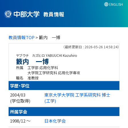
ENGLISH
教員情報
教員情報TOP
> 籔内 一博
（最終更新日 : 2026-05-26 14:58:24）
ヤブウチ カズヒロ
YABUUCHI Kazuhiro
籔内 一博
所属
工学部 応用化学科
大学院工学研究科 応用化学専攻
職名
准教授
学歴・学位
2004/03
東京大学大学院 工学系研究科 博士
(学位取得)
(工学)
所属学会
1998/12 ～
日本化学会