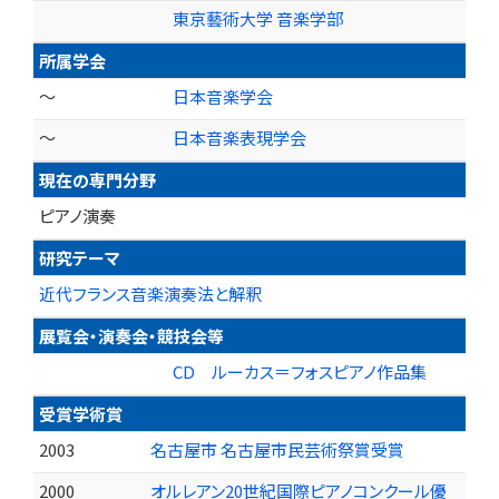
東京藝術大学 音楽学部
所属学会
～
日本音楽学会
～
日本音楽表現学会
現在の専門分野
ピアノ演奏
研究テーマ
近代フランス音楽演奏法と解釈
展覧会・演奏会・競技会等
CD ルーカス＝フォスピアノ作品集
受賞学術賞
2003
名古屋市 名古屋市民芸術祭賞受賞
2000
オルレアン20世紀国際ピアノコンクール優