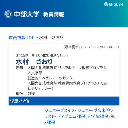
ENGLISH
教員情報
教員情報TOP
> 水村 さおり
（最終更新日 : 2025-08-20 13:41:03）
ミズムラ サオリ
MIZUMURA Saori
水村 さおり
所属
人間力創成教育院 リベラルアーツ教育プログラム
人文学部
創造的リベラルアーツセンター
人間力創成教育院 教養課題教育プログラム（人文・
社会リテラシー）
職名
教授
学歴・学位
ジュネーブスイス・ジュネーヴ音楽院ソ
リスト・ディプロム課程(大学院課程) 第
3課程