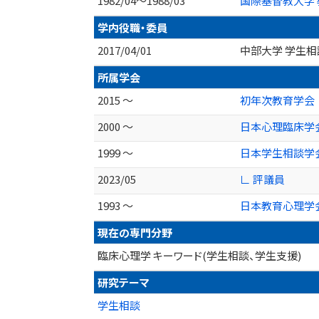
1982/04～1988/03
国際基督教大学 
学内役職・委員
2017/04/01
中部大学 学生
所属学会
2015 ～
初年次教育学会
2000 ～
日本心理臨床学
1999 ～
日本学生相談学
2023/05
∟ 評議員
1993 ～
日本教育心理学
現在の専門分野
臨床心理学 キーワード(学生相談、学生支援)
研究テーマ
学生相談