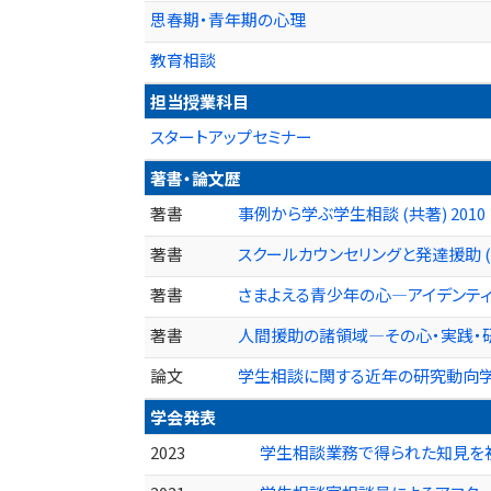
思春期・青年期の心理
教育相談
担当授業科目
スタートアップセミナー
著書・論文歴
著書
事例から学ぶ学生相談 (共著) 2010
著書
スクールカウンセリングと発達援助 (共
著書
さまよえる青少年の心―アイデンティテ
著書
人間援助の諸領域―その心・実践・研究 
論文
学生相談に関する近年の研究動向学生相
学会発表
2023
学生相談業務で得られた知見を