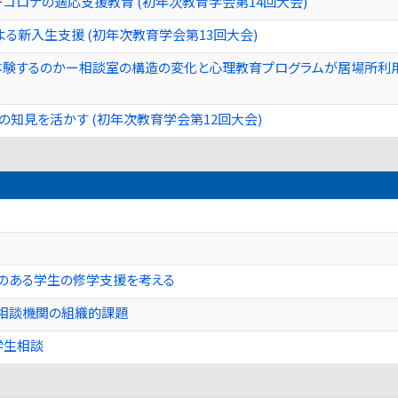
コロナの適応支援教育 (初年次教育学会第14回大会)
る新入生支援 (初年次教育学会第13回大会)
体験するのかー相談室の構造の変化と心理教育プログラムが居場所利用
知見を活かす (初年次教育学会第12回大会)
？
のある学生の修学支援を考える
相談機関の組織的課題
学生相談