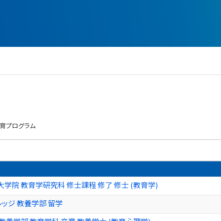
育プログラム
学院 教育学研究科 修士課程 修了 修士 (教育学)
レッジ 教養学部 留学