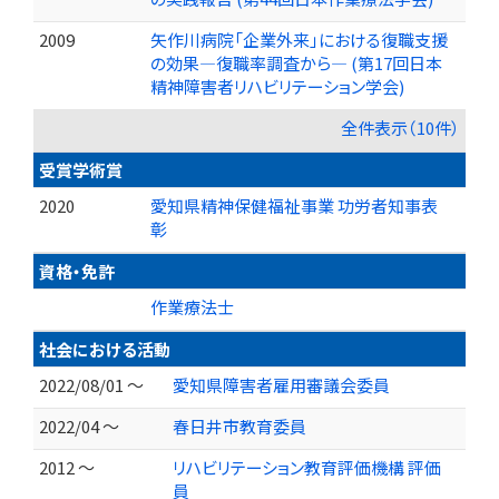
2009
矢作川病院「企業外来」における復職支援
の効果―復職率調査から― (第17回日本
精神障害者リハビリテーション学会)
全件表示（10件）
受賞学術賞
2020
愛知県精神保健福祉事業 功労者知事表
彰
資格・免許
作業療法士
社会における活動
2022/08/01 ～
愛知県障害者雇用審議会委員
2022/04 ～
春日井市教育委員
2012 ～
リハビリテーション教育評価機構 評価
員