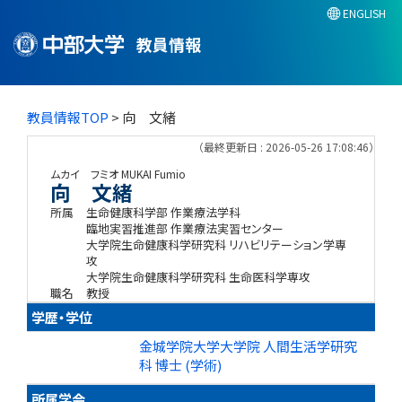
ENGLISH
教員情報
教員情報TOP
> 向 文緒
（最終更新日 : 2026-05-26 17:08:46）
ムカイ フミオ
MUKAI Fumio
向 文緒
所属
生命健康科学部 作業療法学科
臨地実習推進部 作業療法実習センター
大学院生命健康科学研究科 リハビリテーション学専
攻
大学院生命健康科学研究科 生命医科学専攻
職名
教授
学歴・学位
金城学院大学大学院 人間生活学研究
科 博士 (学術)
所属学会