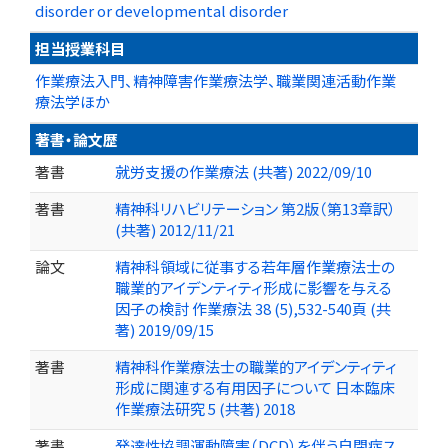
disorder or developmental disorder
担当授業科目
作業療法入門、精神障害作業療法学、職業関連活動作業
療法学ほか
著書・論文歴
著書
就労支援の作業療法 (共著) 2022/09/10
著書
精神科リハビリテーション 第2版（第13章訳）
(共著) 2012/11/21
論文
精神科領域に従事する若年層作業療法士の
職業的アイデンティティ形成に影響を与える
因子の検討 作業療法 38 (5),532-540頁 (共
著) 2019/09/15
著書
精神科作業療法士の職業的アイデンティティ
形成に関連する有用因子について 日本臨床
作業療法研究 5 (共著) 2018
著書
発達性協調運動障害（DCD）を伴う自閉症ス