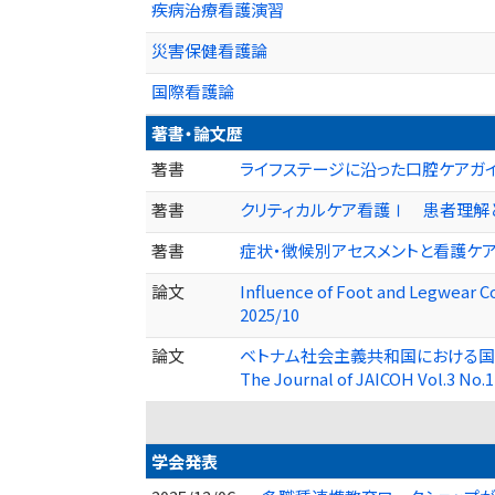
疾病治療看護演習
災害保健看護論
国際看護論
著書・論文歴
著書
ライフステージに沿った口腔ケアガイド (
著書
クリティカルケア看護Ⅰ 患者理解と基本
著書
症状・徴候別アセスメントと看護ケア (共
論文
Influence of Foot and Legwear 
2025/10
論文
ベトナム社会主義共和国における国際
The Journal of JAICOH Vol.3 No.
学会発表