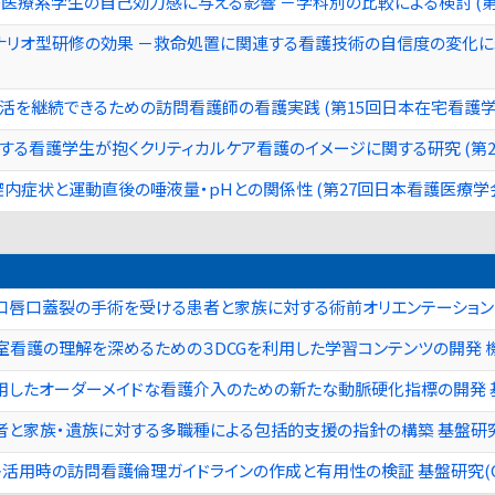
医療系学生の自己効力感に与える影響 －学科別の比較による検討 (第
リオ型研修の効果 －救命処置に関連する看護技術の自信度の変化に着
を継続できるための訪問看護師の看護実践 (第15回日本在宅看護学
する看護学生が抱くクリティカルケア看護のイメージに関する研究 (第
内症状と運動直後の唾液量・pHとの関係性 (第27回日本看護医療学
口唇口蓋裂の手術を受ける患者と家族に対する術前オリエンテーション
室看護の理解を深めるための３DCGを利用した学習コンテンツの開発 
したオーダーメイドな看護介入のための新たな動脈硬化指標の開発 基
と家族・遺族に対する多職種による包括的支援の指針の構築 基盤研究
活用時の訪問看護倫理ガイドラインの作成と有用性の検証 基盤研究(C