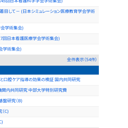
45回日本看護科学学会学術集会)
目して－ (日本シミュレーション医療教育学会学術
会学術集会)
27回日本看護医療学会学術集会)
会学術集会)
全件表示（54件）
と口腔ケア指導の効果の検証 国内共同研究
機関内共同研究 中部大学特別研究費
盤研究（B)
（C)
)