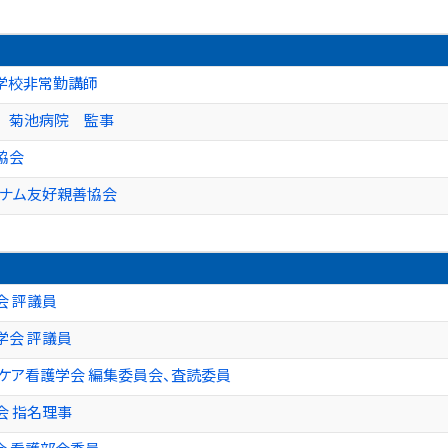
学校非常勤講師
 菊池病院 監事
協会
トナム友好親善協会
会 評議員
学会 評議員
ケア看護学会 編集委員会、査読委員
会 指名理事