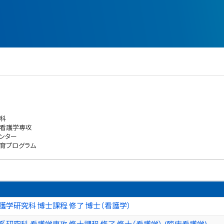
科
 看護学専攻
ンター
育プログラム
護学研究科 博士課程 修了 博士（看護学）
系研究科 看護学専攻 修士課程 修了 修士（看護学） (臨床看護学)