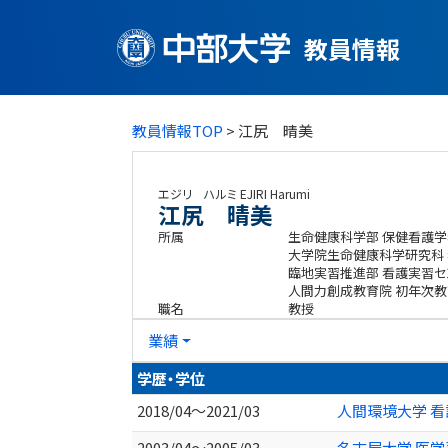
教員情報
教員情報TOP
> 江尻 晴美
エジリ ハルミ
EJIRI Harumi
江尻 晴美
所属
生命健康科学部 保健看護学
大学院生命健康科学研究科
臨地実習推進部 看護実習セ
人間力創成教育院 初年次教
職名
教授
業績
学歴・学位
2018/04～2021/03
人間環境大学 看
2003/04～2005/03
名古屋大学 医学