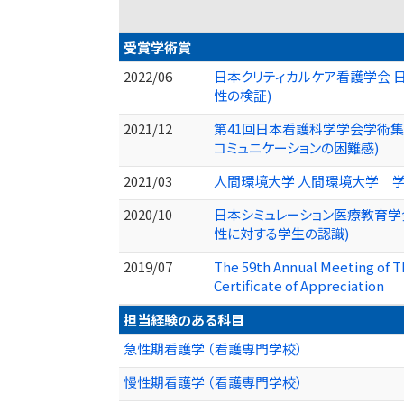
受賞学術賞
2022/06
日本クリティカルケア看護学会 
性の検証)
2021/12
第41回日本看護科学学会学術集
コミュニケーションの困難感)
2021/03
人間環境大学 人間環境大学 
2020/10
日本シミュレーション医療教育学
性に対する学生の認識)
2019/07
The 59th Annual Meeting of T
Certificate of Appreciation
担当経験のある科目
急性期看護学 （看護専門学校）
慢性期看護学 （看護専門学校）