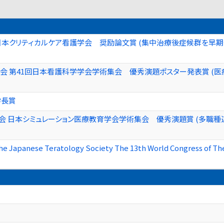
日本クリティカルケア看護学会 奨励論文賞 (集中治療後症候群を早
会 第41回日本看護科学学会学術集会 優秀演題ポスター発表賞 (
学長賞
会 日本シミュレーション医療教育学会学術集会 優秀演題賞 (多職
he Japanese Teratology Society The 13th World Congress of The 