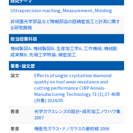
研究テーマ
Ultraprecision maching, Measurement, Molding
非球面光学部品など微細部品の超精密加工と計測に関す
る研究開発
担当授業科目
機械製図A、機械製図B、生産加工学A、工作機械、機械創
成実験B、先端工学特論、精密加工
著書・論文歴
論文
Effects of single-crystalline diamond
quality on tool wear resistance and
cutting performance CIRP Annals-
Manufacturing Technology 73 (1),37-40頁
(共著) 2024/05
著書
光学ガラスレンズの設計・成形加工ノウハウ集
2007
著書
機能性ガラス・ナノガラスの最前線 2006