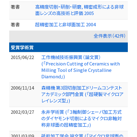
著書
高精度切削・研削・研磨, 精密成形による非球
面レンズの高技術と評価 2005
著書
超精密加工と非球面加工 2004
全件表示（42件）
受賞学術賞
2015/06/22
工作機械技術振興賞（論文賞）
(「Precision Cutting of Ceramics with
Milling Tool of Single Crystalline
Diamond」)
2006/11/14
森精機 第3回切削加工ドリームコンテスト
アカデミック部門金賞 (「超硬製マイクロア
レイレンズ型」)
2002/03/27
永井学術賞 (「３軸制御シェーパ加工方式
のダイヤモンド切削によるマイクロ非軸対
称非球面の超精密加工」)
2001/03/09
砥粒加工学会 論文賞 (「マイクロ非球面の