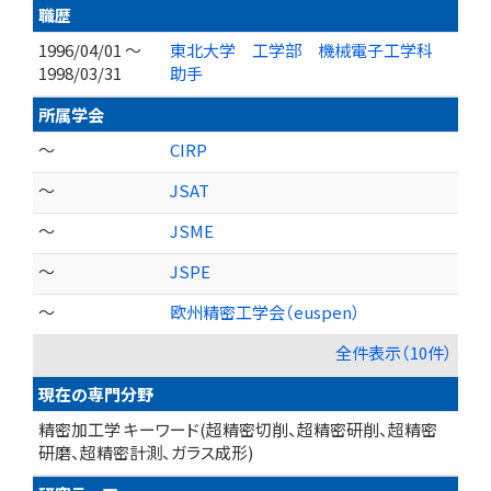
職歴
1996/04/01 ～
東北大学 工学部 機械電子工学科
1998/03/31
助手
所属学会
～
CIRP
～
JSAT
～
JSME
～
JSPE
～
欧州精密工学会（euspen）
全件表示（10件）
現在の専門分野
精密加工学 キーワード(超精密切削、超精密研削、超精密
研磨、超精密計測、ガラス成形)