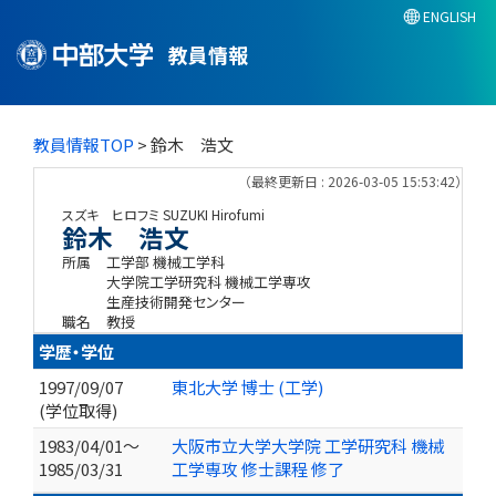
ENGLISH
教員情報
教員情報TOP
> 鈴木 浩文
（最終更新日 : 2026-03-05 15:53:42）
スズキ ヒロフミ
SUZUKI Hirofumi
鈴木 浩文
所属
工学部 機械工学科
大学院工学研究科 機械工学専攻
生産技術開発センター
職名
教授
学歴・学位
1997/09/07
東北大学 博士 (工学)
(学位取得)
1983/04/01～
大阪市立大学大学院 工学研究科 機械
1985/03/31
工学専攻 修士課程 修了