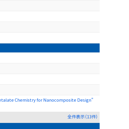
etalate Chemistry for Nanocomposite Design"
全件表示（13件）