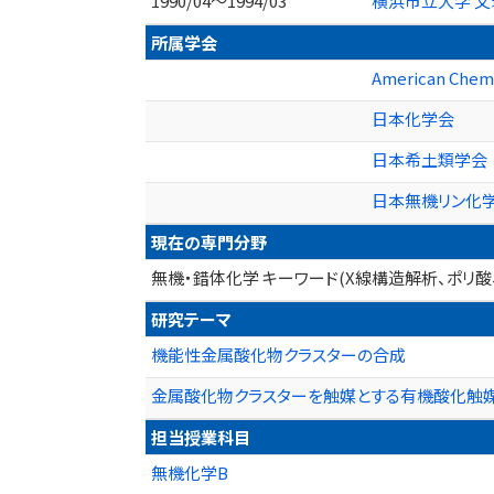
1990/04～1994/03
横浜市立大学 文
所属学会
American Chemi
日本化学会
日本希土類学会
日本無機リン化
現在の専門分野
無機・錯体化学 キーワード(X線構造解析、ポリ酸
研究テーマ
機能性金属酸化物クラスターの合成
金属酸化物クラスターを触媒とする有機酸化触
担当授業科目
無機化学B