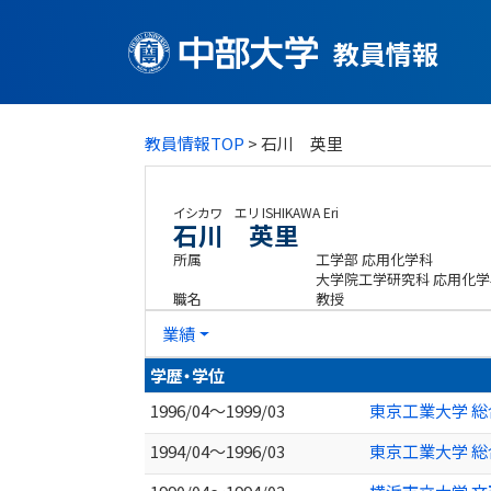
教員情報
教員情報TOP
> 石川 英里
イシカワ エリ
ISHIKAWA Eri
石川 英里
所属
工学部 応用化学科
大学院工学研究科 応用化
職名
教授
業績
学歴・学位
1996/04～1999/03
東京工業大学 総
1994/04～1996/03
東京工業大学 総