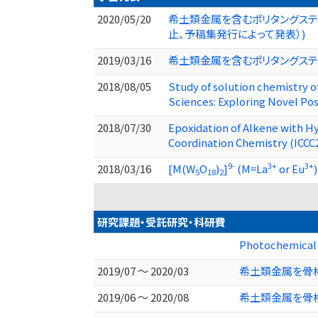
2020/05/20
希土類金属を含むポリタングステ
止、予稿集発行によって発表）)
2019/03/16
希土類金属を含むポリタングステ
2018/08/05
Study of solution chemistry 
Sciences: Exploring Novel Poss
2018/07/30
Epoxidation of Alkene with H
Coordination Chemistry (ICCC
9-
3+
3+
2018/03/16
[M(W
O
)
]
(M=La
or Eu
5
18
2
研究課題・受託研究・科研費
Photochemical 
2019/07 ～ 2020/03
希土類金属を骨
2019/06 ～ 2020/08
希土類金属を骨