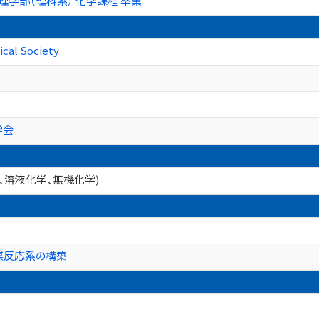
理学部（理科系） 化学課程 卒業
cal Society
学会
、溶液化学、無機化学)
媒反応系の構築