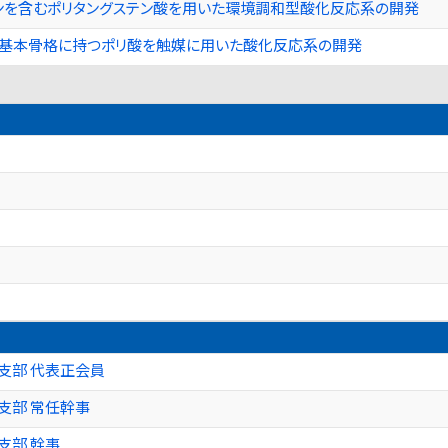
ンを含むポリタングステン酸を用いた環境調和型酸化反応系の開発
t構造を基本骨格に持つポリ酸を触媒に用いた酸化反応系の開発
支部 代表正会員
支部 常任幹事
支部 幹事