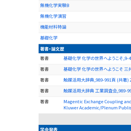
無機化学実験B
無機化学演習
機能材料特論
基礎化学
著書・論文歴
著書
基礎化学 化学の世界へようこそ,9-49p、9
著書
基礎化学 化学の世界へようこそ 三共出版,9
著書
触媒活用大辞典,989-991頁 (共著) 2
著書
触媒活用大辞典 工業調査会,989-991頁
著書
Magentic Exchange Coupling and P
Kluwer Academic/Plenum Publis
学会発表