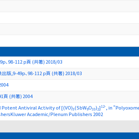
8-112 p頁 (共著) 2018/03
-49p、98-112 p頁 (共著) 2018/03
004
 (共著) 2004
12-
otent Antiviral Activity of [(VO)
(SbW
O
)
]
, in "Polyoxom
3
9
33
2
hersKluwer Academic/Plenum Publishers 2002