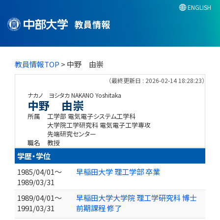
ENGLISH
教員情報
教員情報TOP
> 中野 由崇
（最終更新日 : 2026-02-14 18:28:23）
ナカノ ヨシタカ
NAKANO Yoshitaka
中野 由崇
所属
工学部 電気電子システム工学科
大学院工学研究科 電気電子工学専攻
先端研究センター
職名
教授
学歴・学位
1985/04/01～
早稲田大学 理工学部 卒業
1989/03/31
1989/04/01～
早稲田大学大学院 理工学研究科 博士
1991/03/31
前期課程 修了