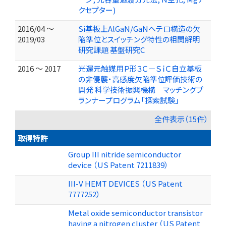
クセプター)
2016/04 ～
Si基板上AlGaN/GaNヘテロ構造の欠
2019/03
陥準位とスイッチング特性の相関解明
研究課題 基盤研究C
2016 ～ 2017
光還元触媒用Ｐ形３Ｃ－ＳｉＣ自立基板
の非侵襲・高感度欠陥準位評価技術の
開発 科学技術振興機構 マッチングプ
ランナープログラム「探索試験」
全件表示（15件）
取得特許
Group III nitride semiconductor
device （US Patent 7211839）
III-V HEMT DEVICES （US Patent
7777252）
Metal oxide semiconductor transistor
having a nitrogen cluster （US Patent