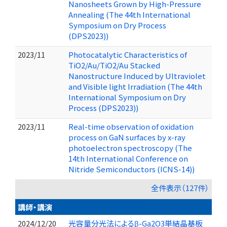
Nanosheets Grown by High-Pressure
Annealing (The 44th International
Symposium on Dry Process
(DPS2023))
2023/11
Photocatalytic Characteristics of
TiO2/Au/TiO2/Au Stacked
Nanostructure Induced by Ultraviolet
and Visible light Irradiation (The 44th
International Symposium on Dry
Process (DPS2023))
2023/11
Real-time observation of oxidation
process on GaN surfaces by x-ray
photoelectron spectroscopy (The
14th International Conference on
Nitride Semiconductors (ICNS-14))
全件表示（127件）
講師・講演
2024/12/20
光容量分光法によるβ-Ga2O3単結晶基板