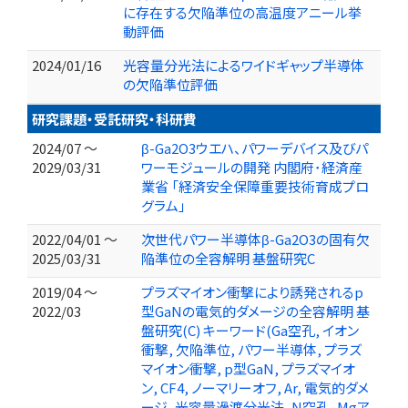
に存在する欠陥準位の高温度アニール挙
動評価
2024/01/16
光容量分光法によるワイドギャップ半導体
の欠陥準位評価
研究課題・受託研究・科研費
2024/07 ～
β-Ga2O3ウエハ、パワーデバイス及びパ
2029/03/31
ワーモジュールの開発 内閣府･経済産
業省 「経済安全保障重要技術育成プロ
グラム」
2022/04/01 ～
次世代パワー半導体β-Ga2O3の固有欠
2025/03/31
陥準位の全容解明 基盤研究C
2019/04 ～
プラズマイオン衝撃により誘発されるp
2022/03
型GaNの電気的ダメージの全容解明 基
盤研究(C) キーワード(Ga空孔, イオン
衝撃, 欠陥準位, パワー半導体, プラズ
マイオン衝撃, p型GaN, プラズマイオ
ン, CF4, ノーマリーオフ, Ar, 電気的ダメ
ージ, 光容量過渡分光法, N空孔, Mgア