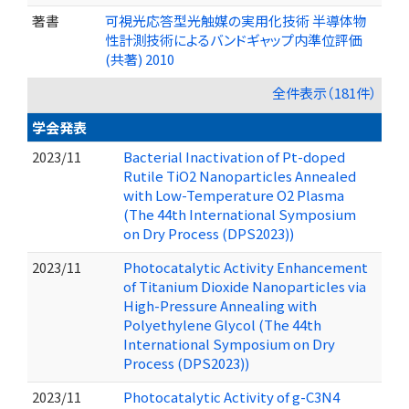
著書
可視光応答型光触媒の実用化技術 半導体物
性計測技術によるバンドギャップ内準位評価
(共著) 2010
全件表示（181件）
学会発表
2023/11
Bacterial Inactivation of Pt-doped
Rutile TiO2 Nanoparticles Annealed
with Low-Temperature O2 Plasma
(The 44th International Symposium
on Dry Process (DPS2023))
2023/11
Photocatalytic Activity Enhancement
of Titanium Dioxide Nanoparticles via
High-Pressure Annealing with
Polyethylene Glycol (The 44th
International Symposium on Dry
Process (DPS2023))
2023/11
Photocatalytic Activity of g-C3N4