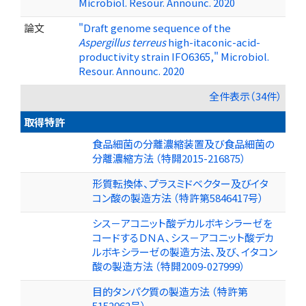
Microbiol. Resour. Announc. 2020
論文
"Draft genome sequence of the
Aspergillus terreus
high-itaconic-acid-
productivity strain IFO6365," Microbiol.
Resour. Announc. 2020
全件表示（34件）
取得特許
食品細菌の分離濃縮装置及び食品細菌の
分離濃縮方法 （特開2015-216875）
形質転換体、プラスミドベクター及びイタ
コン酸の製造方法 （特許第5846417号）
シス－アコニット酸デカルボキシラーゼを
コードするＤＮＡ、シス－アコニット酸デカ
ルボキシラーゼの製造方法、及び、イタコン
酸の製造方法 （特開2009-027999）
目的タンパク質の製造方法 （特許第
5152962号）