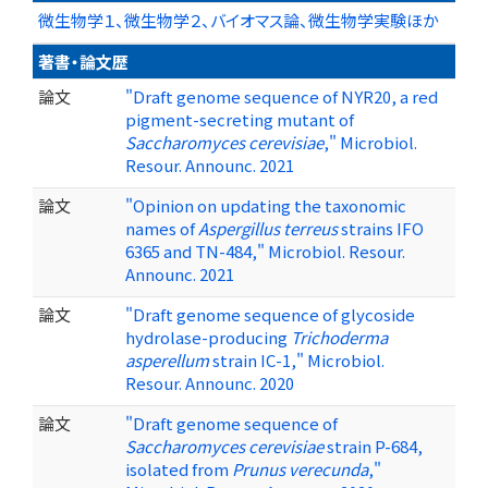
微生物学１、微生物学２、バイオマス論、微生物学実験ほか
著書・論文歴
論文
"Draft genome sequence of NYR20, a red
pigment-secreting mutant of
Saccharomyces cerevisiae
," Microbiol.
Resour. Announc. 2021
論文
"Opinion on updating the taxonomic
names of
Aspergillus terreus
strains IFO
6365 and TN-484," Microbiol. Resour.
Announc. 2021
論文
"Draft genome sequence of glycoside
hydrolase-producing
Trichoderma
asperellum
strain IC-1," Microbiol.
Resour. Announc. 2020
論文
"Draft genome sequence of
Saccharomyces cerevisiae
strain P-684,
isolated from
Prunus verecunda
,"