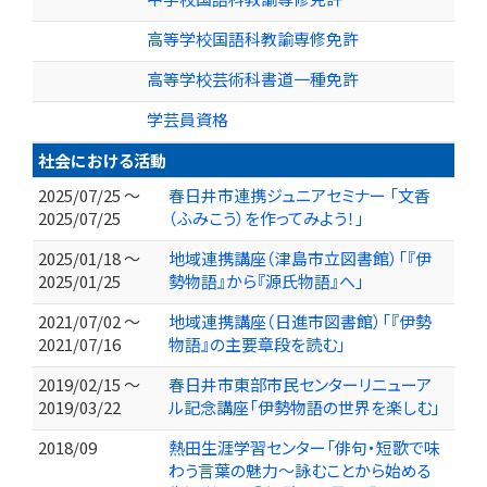
高等学校国語科教諭専修免許
高等学校芸術科書道一種免許
学芸員資格
社会における活動
2025/07/25 ～
春日井市連携ジュニアセミナー 「文香
2025/07/25
（ふみこう）を作ってみよう！」
2025/01/18 ～
地域連携講座（津島市立図書館）「『伊
2025/01/25
勢物語』から『源氏物語』へ」
2021/07/02 ～
地域連携講座（日進市図書館）「『伊勢
2021/07/16
物語』の主要章段を読む」
2019/02/15 ～
春日井市東部市民センターリニューア
2019/03/22
ル記念講座「伊勢物語の世界を楽しむ」
2018/09
熱田生涯学習センター「俳句・短歌で味
わう言葉の魅力～詠むことから始める