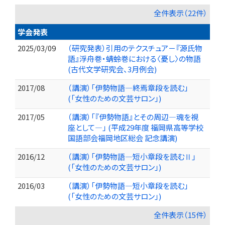
全件表示（22件）
学会発表
2025/03/09
（研究発表）引用のテクスチュア－『源氏物
語』浮舟巻・蜻蛉巻における〈憂し〉の物語
(古代文学研究会、3月例会)
2017/08
（講演）「伊勢物語―終焉章段を読む」
(「女性のための文芸サロン」)
2017/05
（講演）「『伊勢物語』とその周辺―魂を視
座として―」 (平成29年度 福岡県高等学校
国語部会福岡地区総会 記念講演)
2016/12
（講演）「伊勢物語―短小章段を読むⅡ」
(「女性のための文芸サロン」)
2016/03
（講演）「伊勢物語―短小章段を読む」
(「女性のための文芸サロン」)
全件表示（15件）