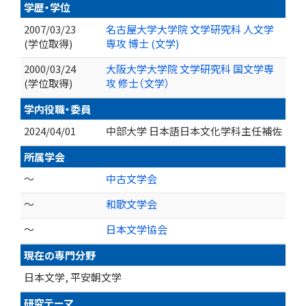
学歴・学位
2007/03/23
名古屋大学大学院 文学研究科 人文学
(学位取得)
専攻 博士 (文学)
2000/03/24
大阪大学大学院 文学研究科 国文学専
(学位取得)
攻 修士（文学）
学内役職・委員
2024/04/01
中部大学 日本語日本文化学科主任補佐
所属学会
～
中古文学会
～
和歌文学会
～
日本文学協会
現在の専門分野
日本文学, 平安朝文学
研究テーマ