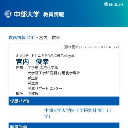
ENGLISH
教員情報
教員情報TOP
> 宮内 俊幸
（最終更新日 : 2026-07-10 12:43:27）
ミヤウチ トシユキ
MIYAUCHI Toshiyuki
宮内 俊幸
所属
工学部 応用化学科
大学院工学研究科 応用化学専攻
学生部
学生寮
学生サポートセンター
職名
准教授
学歴・学位
中部大学大学院 工学研究科 博士 (工
学)
所属学会