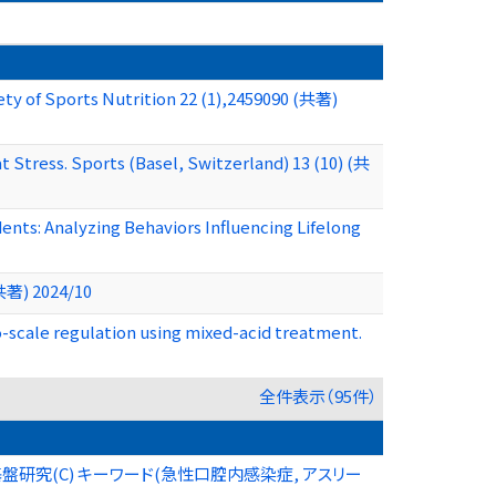
iety of Sports Nutrition 22 (1),2459090 (共著)
Stress. Sports (Basel, Switzerland) 13 (10) (共
nts: Analyzing Behaviors Influencing Lifelong
(共著) 2024/10
ro-scale regulation using mixed-acid treatment.
全件表示（95件）
究(C) キーワード(急性口腔内感染症, アスリー