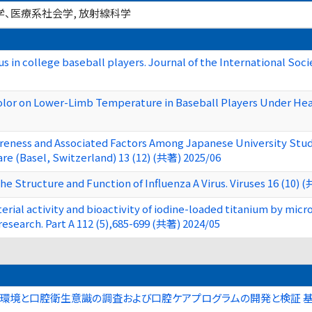
理学、医療系社会学, 放射線科学
us in college baseball players. Journal of the International Soc
olor on Lower-Limb Temperature in Baseball Players Under Heat 
areness and Associated Factors Among Japanese University Stude
re (Basel, Switzerland) 13 (12) (共著) 2025/06
the Structure and Function of Influenza A Virus. Viruses 16 (10) 
erial activity and bioactivity of iodine-loaded titanium by mic
research. Part A 112 (5),685-699 (共著) 2024/05
環境と口腔衛生意識の調査および口腔ケアプログラムの開発と検証 基盤研