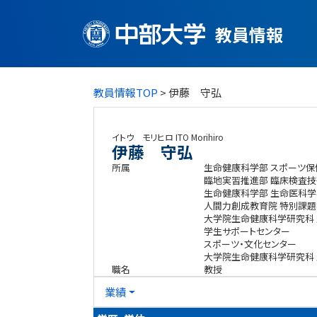
教員情報
教員情報TOP
> 伊藤 守弘
イトウ モリヒロ
ITO Morihiro
伊藤 守弘
所属
生命健康科学部 スポーツ
臨地実習推進部 臨床検査技
生命健康科学部 生命医科学
人間力創成教育院 特別課題
大学院生命健康科学研究科
学生サポートセンター
スポーツ・文化センター
大学院生命健康科学研究科
職名
教授
業績