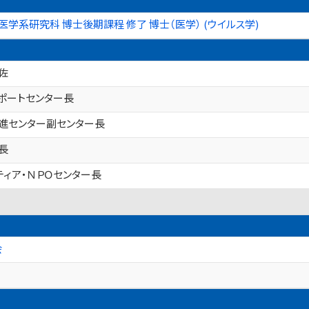
医学系研究科 博士後期課程 修了 博士（医学） (ウイルス学)
佐
ポートセンター長
進センター副センター長
長
ティア・ＮＰＯセンター長
会