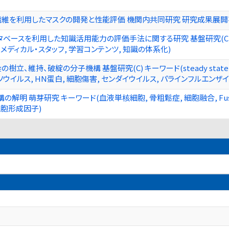
維を利用したマスクの開発と性能評価 機関内共同研究 研究成果展開事
ベースを利用した知識活用能力の評価手法に関する研究 基盤研究(C)
コ・メディカル・スタッフ, 学習コンテンツ, 知識の体系化)
樹立、維持、破綻の分子機構 基盤研究(C) キーワード(steady state
ソウイルス, HN蛋白, 細胞傷害, センダイウイルス, パラインフルエンザ
明 萌芽研究 キーワード(血液単核細胞, 骨粗鬆症, 細胞融合, Fusion Reg
骨細胞形成因子)