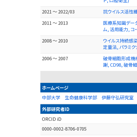
ト, 口腔衛生)
2021 ～ 2022/03
抗ウイルス活性繊
2011 ～ 2013
医療系知識データ
ム, 活用能力, 
2008 ～ 2010
ウイルス持続感染の
定量法, パラミク
2006 ～ 2007
破骨細胞形成機構の解
謝, CD98, 破
ホームページ
中部大学 生命健康科学部 伊藤守弘研究室
外部研究者ID
ORCID iD
0000-0002-8706-0705