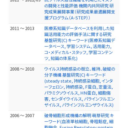
の開発と性能評価 機関内共同研究 研
究成果展開事業（研究成果最適展開支
援プログラム（A-STEP））
2011 ～ 2013
医療系知識データベースを利用した知
識活用能力の評価手法に関する研究
基盤研究(C) キーワード(医療系知識デ
ータベース, 学習システム, 活用能力,
コ・メディカル・スタッフ, 学習コンテン
ツ, 知識の体系化)
2008 ～ 2010
ウイルス持続感染の樹立、維持、破綻の
分子機構 基盤研究(C) キーワード
(steady state, 持続感染細胞, インタ
ーフェロン, 持続感染, F蛋白, 定量法,
パラミクソウイルス, HN蛋白, 細胞傷
害, センダイウイルス, パラインフルエン
ザイルス, パラインフルエンザウイルス)
2006 ～ 2007
破骨細胞形成機構の解明 萌芽研究 キ
ーワード(血液単核細胞, 骨粗鬆症, 細
胞融合, Fusion Regulatory protein,