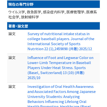
現在の専門分野
ウイルス学, 救急医学, 感染症内科学, 医療管理学、医療系
社会学, 放射線科学
著書・論文歴
論文
Survey of nutritional intake status in
college baseball players. Journal of the
International Society of Sports
Nutrition 22 (1),2459090 (共著) 2025/12
論文
Influence of Foot and Legwear Color on
Lower-Limb Temperature in Baseball
Players Under Heat Stress. Sports
(Basel, Switzerland) 13 (10) (共著)
2025/10
論文
Investigation of Oral Health Awareness
and Associated Factors Among Japanese
University Students: Analyzing
Behaviors Influencing Lifelong Oral
Health Promotion. Healthcare (Basel,