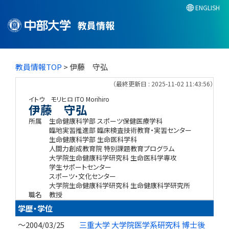
ENGLISH
教員情報
教員情報TOP
> 伊藤 守弘
（最終更新日 : 2025-11-02 11:43:56）
イトウ モリヒロ
ITO Morihiro
伊藤 守弘
所属
生命健康科学部 スポーツ保健医療学科
臨地実習推進部 臨床検査技術教育・実習センター
生命健康科学部 生命医科学科
人間力創成教育院 特別課題教育プログラム
大学院生命健康科学研究科 生命医科学専攻
学生サポートセンター
スポーツ・文化センター
大学院生命健康科学研究科 生命健康科学研究所
職名
教授
学歴・学位
～2004/03/25
三重大学 大学院医学系研究科 博士後