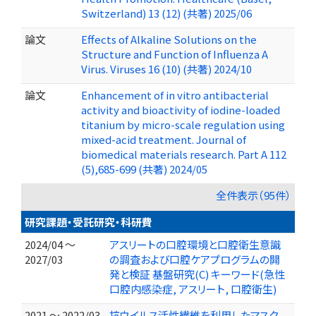
Switzerland) 13 (12) (共著) 2025/06
論文
Effects of Alkaline Solutions on the
Structure and Function of Influenza A
Virus. Viruses 16 (10) (共著) 2024/10
論文
Enhancement of in vitro antibacterial
activity and bioactivity of iodine-loaded
titanium by micro-scale regulation using
mixed-acid treatment. Journal of
biomedical materials research. Part A 112
(5),685-699 (共著) 2024/05
全件表示（95件）
研究課題・受託研究・科研費
2024/04 ～
アスリートの口腔環境と口腔衛生意識
2027/03
の調査および口腔ケアプログラムの開
発と検証 基盤研究(C) キーワード(急性
口腔内感染症, アスリート, 口腔衛生)
2021 ～ 2022/03
抗ウイルス活性繊維を利用したマスク