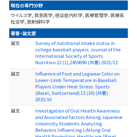
現在の専門分野
ウイルス学, 救急医学, 感染症内科学, 医療管理学、医療系
社会学, 放射線科学
著書・論文歴
論文
Survey of nutritional intake status in
college baseball players. Journal of the
International Society of Sports
Nutrition 22 (1),2459090 (共著) 2025/12
論文
Influence of Foot and Legwear Color on
Lower-Limb Temperature in Baseball
Players Under Heat Stress. Sports
(Basel, Switzerland) 13 (10) (共著)
2025/10
論文
Investigation of Oral Health Awareness
and Associated Factors Among Japanese
University Students: Analyzing
Behaviors Influencing Lifelong Oral
Health Promotion. Healthcare (Basel,