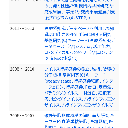
の開発と性能評価 機関内共同研究 研
究成果展開事業（研究成果最適展開支
援プログラム（A-STEP））
2011 ～ 2013
医療系知識データベースを利用した知
識活用能力の評価手法に関する研究
基盤研究(C) キーワード(医療系知識デ
ータベース, 学習システム, 活用能力,
コ・メディカル・スタッフ, 学習コンテン
ツ, 知識の体系化)
2008 ～ 2010
ウイルス持続感染の樹立、維持、破綻の
分子機構 基盤研究(C) キーワード
(steady state, 持続感染細胞, インタ
ーフェロン, 持続感染, F蛋白, 定量法,
パラミクソウイルス, HN蛋白, 細胞傷
害, センダイウイルス, パラインフルエン
ザイルス, パラインフルエンザウイルス)
2006 ～ 2007
破骨細胞形成機構の解明 萌芽研究 キ
ーワード(血液単核細胞, 骨粗鬆症, 細
胞融合, Fusion Regulatory protein,