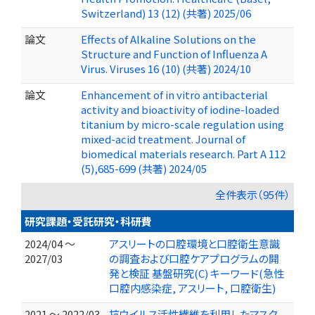
Switzerland) 13 (12) (共著) 2025/06
論文
Effects of Alkaline Solutions on the
Structure and Function of Influenza A
Virus. Viruses 16 (10) (共著) 2024/10
論文
Enhancement of in vitro antibacterial
activity and bioactivity of iodine-loaded
titanium by micro-scale regulation using
mixed-acid treatment. Journal of
biomedical materials research. Part A 112
(5),685-699 (共著) 2024/05
全件表示（95件）
研究課題・受託研究・科研費
2024/04 ～
アスリートの口腔環境と口腔衛生意識
2027/03
の調査および口腔ケアプログラムの開
発と検証 基盤研究(C) キーワード(急性
口腔内感染症, アスリート, 口腔衛生)
2021 ～ 2022/03
抗ウイルス活性繊維を利用したマスク