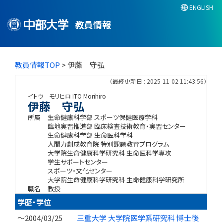
ENGLISH
教員情報
教員情報TOP
> 伊藤 守弘
（最終更新日 : 2025-11-02 11:43:56）
イトウ モリヒロ
ITO Morihiro
伊藤 守弘
所属
生命健康科学部 スポーツ保健医療学科
臨地実習推進部 臨床検査技術教育・実習センター
生命健康科学部 生命医科学科
人間力創成教育院 特別課題教育プログラム
大学院生命健康科学研究科 生命医科学専攻
学生サポートセンター
スポーツ・文化センター
大学院生命健康科学研究科 生命健康科学研究所
職名
教授
学歴・学位
～2004/03/25
三重大学 大学院医学系研究科 博士後