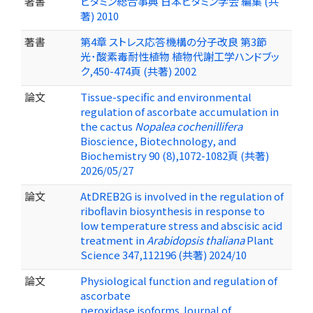
著書
ビタミン総合事典 日本ビタミン学会 編集 (共
著) 2010
著書
第4章 ストレス応答機構の分子改良 第3節
光･酸素毒耐性植物 植物代謝工学ハンドブッ
ク,450-474頁 (共著) 2002
論文
Tissue-specific and environmental
regulation of ascorbate accumulation in
the cactus
Nopalea cochenillifera
Bioscience, Biotechnology, and
Biochemistry 90 (8),1072-1082頁 (共著)
2026/05/27
論文
AtDREB2G is involved in the regulation of
riboflavin biosynthesis in response to
low temperature stress and abscisic acid
treatment in
Arabidopsis thaliana
Plant
Science 347,112196 (共著) 2024/10
論文
Physiological function and regulation of
ascorbate
peroxidase isoforms Journal of