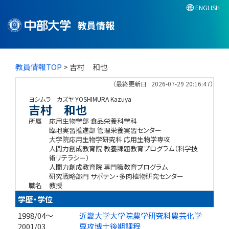
ENGLISH
教員情報
教員情報TOP
> 吉村 和也
（最終更新日 : 2026-07-29 20:16:47）
ヨシムラ カズヤ
YOSHIMURA Kazuya
吉村 和也
所属
応用生物学部 食品栄養科学科
臨地実習推進部 管理栄養実習センター
大学院応用生物学研究科 応用生物学専攻
人間力創成教育院 教養課題教育プログラム（科学技
術リテラシー）
人間力創成教育院 専門職教育プログラム
研究戦略部門 サボテン・多肉植物研究センター
職名
教授
学歴・学位
1998/04～
近畿大学大学院農学研究科農芸化学
2001/03
専攻博士後期課程