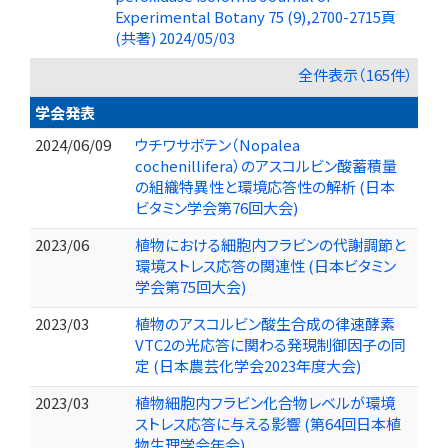
Experimental Botany 75 (9),2700-2715頁
(共著) 2024/05/03
全件表示（165件）
学会発表
2024/06/09
ウチワサボテン（Nopalea
cochenillifera）のアスコルビン酸蓄積量
の組織特異性と環境応答性の解析 (日本
ビタミン学会第76回大会)
2023/06
植物における細胞内フラビンの代謝調節と
環境ストレス応答の関連性 (日本ビタミン
学会第75回大会)
2023/03
植物のアスコルビン酸生合成の律速酵素
VTC2の光応答に関わる発現制御因子の同
定 (日本農芸化学会2023年度大会)
2023/03
植物細胞内フラビン化合物レベルが環境
ストレス応答に与える影響 (第64回日本植
物生理学会年会)