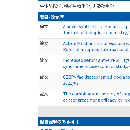
生体防御学, 機能生物化学, 実験動物学
著書・論文歴
論文
A novel synthetic melanin as a 
Journal of biological chemistr
論文
Action Mechanisms of Exosomes D
Roles of Integrins. International
論文
Increased serum anti-CYP2E1 IgG
syndrome: a case-control study.
論文
CEBPγ facilitates lamellipodia 
2021/07
論文
The combination therapy of tar
cancer treatment efficacy by r
担当経験のある科目