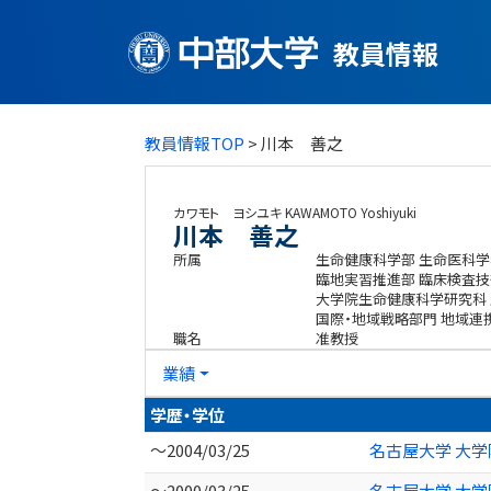
教員情報
教員情報TOP
> 川本 善之
カワモト ヨシユキ
KAWAMOTO Yoshiyuki
川本 善之
所属
生命健康科学部 生命医科学
臨地実習推進部 臨床検査技
大学院生命健康科学研究科
国際・地域戦略部門 地域連
職名
准教授
業績
学歴・学位
～2004/03/25
名古屋大学 大学
～2000/03/25
名古屋大学 大学