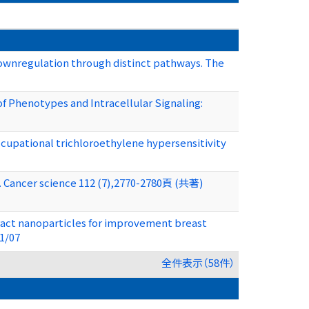
downregulation through distinct pathways. The
f Phenotypes and Intracellular Signaling:
cupational trichloroethylene hypersensitivity
n. Cancer science 112 (7),2770-2780頁 (共著)
ract nanoparticles for improvement breast
1/07
全件表示（58件）