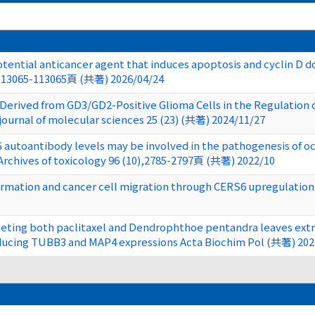
potential anticancer agent that induces apoptosis and cyclin D 
y,113065-113065頁 (共著) 2026/04/24
erived from GD3/GD2-Positive Glioma Cells in the Regulation o
 journal of molecular sciences 25 (23) (共著) 2024/11/27
 autoantibody levels may be involved in the pathogenesis of oc
 Archives of toxicology 96 (10),2785-2797頁 (共著) 2022/10
formation and cancer cell migration through CERS6 upregulatio
geting both paclitaxel and Dendrophthoe pentandra leaves ext
educing TUBB3 and MAP4 expressions Acta Biochim Pol (共著) 202