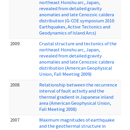
northeast Honshu arc, Japan,
revealed from detailed gravity
anomalies and late Cenozoic caldera
distribution (G-COE symposium 2010:
Earthquakes, Active Tectonics and
Geodynamics of Island Arcs)
2009
Crustal structure and tectonics of the
northeast Honshu arc, Japan,
revealed from detailed gravity
anomalies and late Cenozoic caldera
distribution (American Geophysical
Union, Fall Meeting 2009)
2008
Relationship between the recurrence
interval of fault activity and the
thermal gradient in Japanese inland
area (American Geophysical Union,
Fall Meeting 2008)
2007
Maximum magnitudes of earthquake
and the geothermal structure in