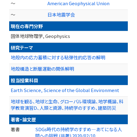
～
American Geophysical Union
～
日本地震学会
現在の専門分野
固体地球物理学, Geophysics
研究テーマ
地殻内の応力蓄積に対する粘弾性的応答の解明
地殻構造と断層運動の関係解明
担当授業科目
Earth Science, Science of the Global Environment
地球を観る、地球と生命、グローバル環境論、地学概論、科
学教育演習D、人類と資源、持続学のすすめ、建築防災
著書・論文歴
著書
SDGs時代の持続学のすすめ―あてになる人
間への挑戦 (共著) 2020/02/10