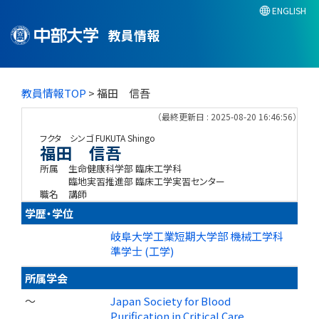
ENGLISH
教員情報
教員情報TOP
> 福田 信吾
（最終更新日 : 2025-08-20 16:46:56）
フクタ シンゴ
FUKUTA Shingo
福田 信吾
所属
生命健康科学部 臨床工学科
臨地実習推進部 臨床工学実習センター
職名
講師
学歴・学位
岐阜大学工業短期大学部 機械工学科
準学士 (工学)
所属学会
～
Japan Society for Blood
Purification in Critical Care