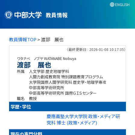
ENGLISH
教員情報
教員情報TOP
> 渡部 展也
（最終更新日 : 2026-01-08 10:17:35）
ワタナベ ノブヤ
WATANABE Nobuya
渡部 展也
所属
人文学部 歴史地理学科
人間力創成教育院 特別課題教育プログラム
大学院国際人間学研究科 歴史学・地理学専攻
中部高等学術研究所
中部高等学術研究所 国際ＧＩＳセンター
職名
教授
学歴・学位
慶應義塾大学大学院 政策・メディア研
究科 博士 (政策・メディア)
現在の専門分野