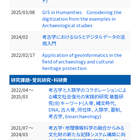
ト)
2025/03/08
GIS in Humanities Considering the
digitization from the examples in
Archaeological studies
2024/02
考古学におけるGISとデジタルデータの活
用入門
2022/02/17
Application of geoinformatics in the
field of archaeology and cultural
heritage protection
研究課題・受託研究・科研費
2022/04 ～
考古学と人類学のコラボレーションによ
2025/03
る縄文社会復元の実践的研究 基盤研
究(B) キーワード(人骨, 縄文時代,
DNA, 古人骨, 同位体, 人類学, 墓制,
考古学, bioarchaeology)
2021/07 ～
考古学・地理情報科学の融合からみる
2024/03
文化財の新たな記録システム構築に向