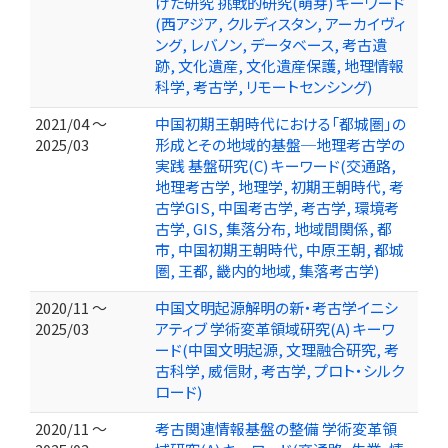
けた研究 挑戦的研究(萌芽) キーワード
(西アジア, クルディスタン, アーカイヴィ
ング, レバノン, データベース, 考古遺
跡, 文化遺産, 文化遺産保護, 地理情報
科学, 考古学, リモートセンシング)
2021/04 ～
中国初期王朝時代における「都城圏」の
2025/03
形成とその地域的基盤─地理考古学の
実践 基盤研究(C) キーワード(交通路,
地理考古学, 地理学, 初期王朝時代, 考
古学GIS, 中国考古学, 考古学, 環境考
古学, GIS, 集落分布, 地域間関係, 都
市, 中国初期王朝時代, 中原王朝, 都城
圏, 王都, 畿内的地域, 集落考古学)
2020/11 ～
中国文明起源解明の新・考古学イニシ
2025/03
アティブ 学術変革領域研究(A) キーワ
ード(中国文明起源, 文理融合研究, 考
古科学, 威信財, 考古学, プロト・シルク
ロード)
2020/11 ～
考古関連情報基盤の整備 学術変革領