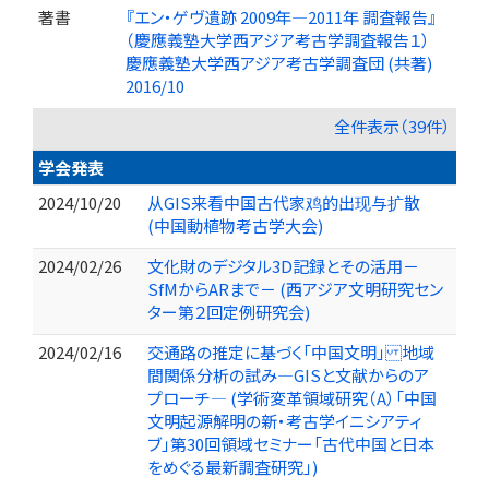
著書
『エン・ゲヴ遺跡 2009年―2011年 調査報告』
（慶應義塾大学西アジア考古学調査報告１）
慶應義塾大学西アジア考古学調査団 (共著)
2016/10
全件表示（39件）
学会発表
2024/10/20
从GIS来看中国古代家鸡的出现与扩散
(中国動植物考古学大会)
2024/02/26
文化財のデジタル3D記録とその活用－
SfMからARまで－ (西アジア文明研究セン
ター第２回定例研究会)
2024/02/16
交通路の推定に基づく「中国文明」 地域
間関係分析の試み―GISと文献からのア
プローチ― (学術変革領域研究（A）「中国
文明起源解明の新・考古学イニシアティ
ブ」第30回領域セミナー「古代中国と日本
をめぐる最新調査研究」)