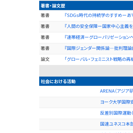
著書・論文歴
著書
『SDGｓ時代の持続学のすすめーあてになる
著書
『人間の安全保障ー国家中心主義をこえて
著書
『連帯経済ーグローバリゼーションへの対
著書
『国際ジェンダー関係論—批判理論的政
論文
「グローバル・フェミニスト戦略の再構築
社会における活動
ARENA（アジ
ヨーク大学国際
反差別国際運動（
国連ユネスコ本部