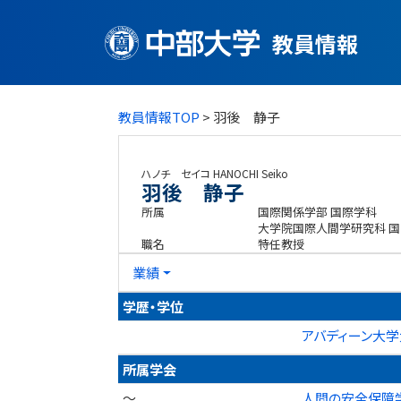
教員情報
教員情報TOP
> 羽後 静子
ハノチ セイコ
HANOCHI Seiko
羽後 静子
所属
国際関係学部 国際学科
大学院国際人間学研究科 
職名
特任教授
業績
学歴・学位
アバディーン大学
所属学会
～
人間の安全保障