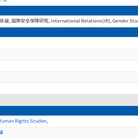
保障研究, International Relations(IR), Gender Stud
 Human Rights Studies,
論