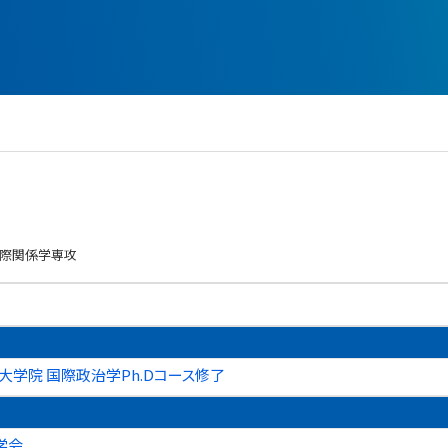
国際関係学専攻
大学院 国際政治学Ph.Dコース修了
学会