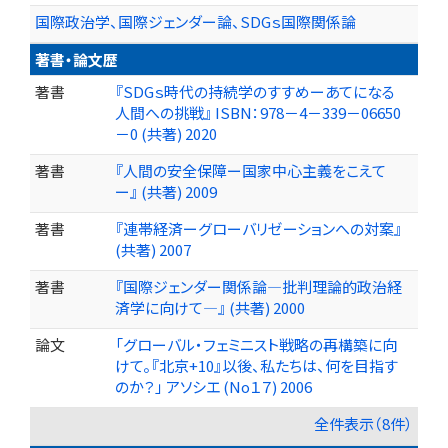
国際政治学、国際ジェンダー論、SDGｓ国際関係論
著書・論文歴
著書
『SDGｓ時代の持続学のすすめーあてになる
人間への挑戦』 ISBN：978－4－339－06650
－0 (共著) 2020
著書
『人間の安全保障ー国家中心主義をこえて
ー』 (共著) 2009
著書
『連帯経済ーグローバリゼーションへの対案』
(共著) 2007
著書
『国際ジェンダー関係論—批判理論的政治経
済学に向けて—』 (共著) 2000
論文
「グローバル・フェミニスト戦略の再構築に向
けて。『北京+10』以後、私たちは、何を目指す
のか？」 アソシエ (No１７) 2006
全件表示（8件）