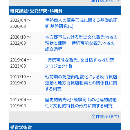
研究課題・受託研究・科研費
2022/04 ～
伊勢商人の蔵書形成に関する基礎的研
2026/03
究 基盤研究(C)
2020/10 ～
地方都市における歴史文化観光地域の
2022/03
現状と課題 ―持続可能な観光地域の
成立過程―
2019/04 ～
「持続可能な観光」を目指す地域研究
2023/03
プロジェクト群
2017/10 ～
戦前期の商店街組織化による反百貨店
2019/09
運動と地方百貨店勃興との関係性に関
する研究
2017/04 ～
歴史的観光地・飛騨高山の地理的隔絶
2019/03
性と文化的特性の形成に関する研究
全件表示（8件）
受賞学術賞