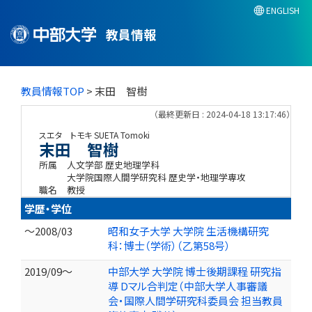
ENGLISH
教員情報
教員情報TOP
> 末田 智樹
（最終更新日 : 2024-04-18 13:17:46）
スエタ トモキ
SUETA Tomoki
末田 智樹
所属
人文学部 歴史地理学科
大学院国際人間学研究科 歴史学・地理学専攻
職名
教授
学歴・学位
～2008/03
昭和女子大学 大学院 生活機構研究
科：博士（学術）（乙第58号）
2019/09～
中部大学 大学院 博士後期課程 研究指
導 Dマル合判定（中部大学人事審議
会・国際人間学研究科委員会 担当教員