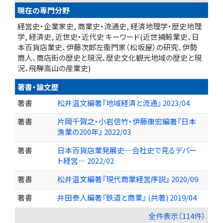
現在の専門分野
経営史・企業家史, 商業史・流通史, 経済地理学・歴史地理
学, 経済史, 近世史・近代史 キーワード(近世捕鯨業史、日
本百貨店業史、伊藤次郎左衞門家（松坂屋）の研究、伊勢
商人、商店街の歴史と現況、歴史文化観光地域の歴史と現
況、飛騨高山の産業史)
著書・論文歴
著書
松井温文編著『地域経済と流通』 2023/04
著書
片岡千賀之・小岩信竹・伊藤康宏編著『日本
漁業の200年』 2022/03
著書
日本百貨店業発展史―会社史で見るデパー
ト経営― 2022/02
著書
松井温文編著『現代商業経営序説』 2020/09
著書
井田泰人編著『鉄道と商業』 (共著) 2019/04
全件表示（114件）