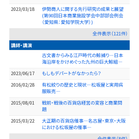
2023/03/18
伊勢商人に関する先行研究の成果と展望
(第90回日本商業施設学会中部部会例会
（愛知県：愛知学院大学）)
全件表示（121件）
講師・講演
古文書からみる江戸時代の鯨捕り―日本
海沿岸をかけめぐった九州の巨大鯨組―
2023/06/17
もしもデパートがなかったら？
2016/02/28
有松絞りの歴史と現状―松坂屋と実用呉
服販売―
2015/08/01
戦前・戦後の百貨店経営の変容と商業問
題
2015/03/22
大正期の百貨店催事―名古屋・東京・大阪
における松坂屋の催事―
全件表示（8件）