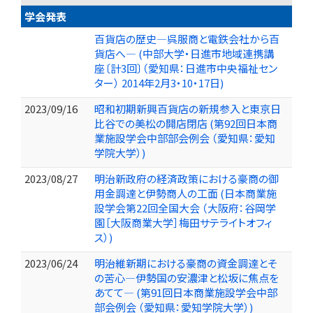
学会発表
百貨店の歴史―呉服商と電鉄会社から百
貨店へ― (中部大学・日進市地域連携講
座〔計3回〕（愛知県：日進市中央福祉セン
ター） 2014年2月3・10・17日)
2023/09/16
昭和初期新興百貨店の新規参入と東京日
比谷での美松の開店閉店 (第92回日本商
業施設学会中部部会例会 （愛知県：愛知
学院大学）)
2023/08/27
明治新政府の経済政策における豪商の御
用金調達と伊勢商人の工面 (日本商業施
設学会第22回全国大会 （大阪府：谷岡学
園［大阪商業大学］梅田サテライトオフィ
ス）)
2023/06/24
明治維新期における豪商の資金調達とそ
の苦心―伊勢国の安濃津と松坂に焦点を
あてて— (第91回日本商業施設学会中部
部会例会 （愛知県：愛知学院大学）)