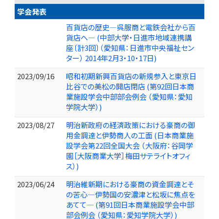
学会発表
百貨店の歴史―呉服商と電鉄会社から百
貨店へ― (中部大学・日進市地域連携講
座〔計3回〕（愛知県：日進市中央福祉セン
ター） 2014年2月3・10・17日)
2023/09/16
昭和初期新興百貨店の新規参入と東京日
比谷での美松の開店閉店 (第92回日本商
業施設学会中部部会例会 （愛知県：愛知
学院大学）)
2023/08/27
明治新政府の経済政策における豪商の御
用金調達と伊勢商人の工面 (日本商業施
設学会第22回全国大会 （大阪府：谷岡学
園［大阪商業大学］梅田サテライトオフィ
ス）)
2023/06/24
明治維新期における豪商の資金調達とそ
の苦心―伊勢国の安濃津と松坂に焦点を
あてて— (第91回日本商業施設学会中部
部会例会 （愛知県：愛知学院大学）)