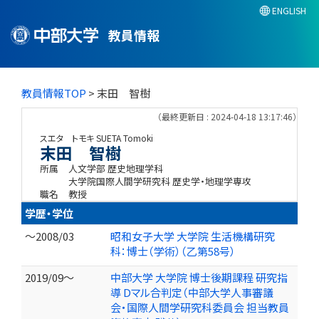
ENGLISH
教員情報
教員情報TOP
> 末田 智樹
（最終更新日 : 2024-04-18 13:17:46）
スエタ トモキ
SUETA Tomoki
末田 智樹
所属
人文学部 歴史地理学科
大学院国際人間学研究科 歴史学・地理学専攻
職名
教授
学歴・学位
～2008/03
昭和女子大学 大学院 生活機構研究
科：博士（学術）（乙第58号）
2019/09～
中部大学 大学院 博士後期課程 研究指
導 Dマル合判定（中部大学人事審議
会・国際人間学研究科委員会 担当教員