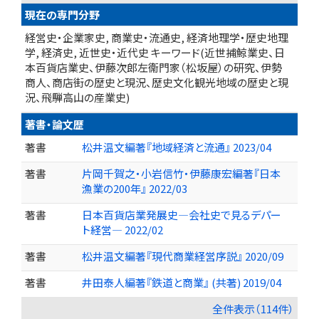
現在の専門分野
経営史・企業家史, 商業史・流通史, 経済地理学・歴史地理
学, 経済史, 近世史・近代史 キーワード(近世捕鯨業史、日
本百貨店業史、伊藤次郎左衞門家（松坂屋）の研究、伊勢
商人、商店街の歴史と現況、歴史文化観光地域の歴史と現
況、飛騨高山の産業史)
著書・論文歴
著書
松井温文編著『地域経済と流通』 2023/04
著書
片岡千賀之・小岩信竹・伊藤康宏編著『日本
漁業の200年』 2022/03
著書
日本百貨店業発展史―会社史で見るデパー
ト経営― 2022/02
著書
松井温文編著『現代商業経営序説』 2020/09
著書
井田泰人編著『鉄道と商業』 (共著) 2019/04
全件表示（114件）