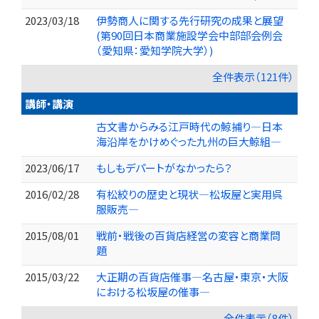
2023/03/18
伊勢商人に関する先行研究の成果と展望
(第90回日本商業施設学会中部部会例会
（愛知県：愛知学院大学）)
全件表示（121件）
講師・講演
古文書からみる江戸時代の鯨捕り―日本
海沿岸をかけめぐった九州の巨大鯨組―
2023/06/17
もしもデパートがなかったら？
2016/02/28
有松絞りの歴史と現状―松坂屋と実用呉
服販売―
2015/08/01
戦前・戦後の百貨店経営の変容と商業問
題
2015/03/22
大正期の百貨店催事―名古屋・東京・大阪
における松坂屋の催事―
全件表示（8件）