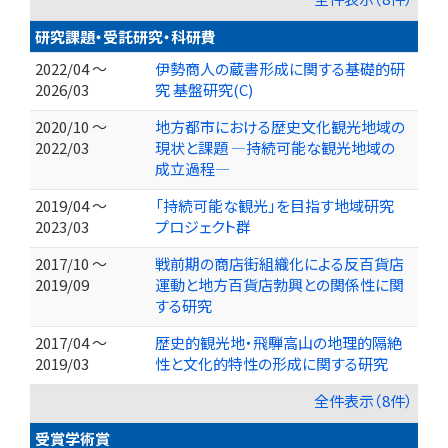
研究課題・受託研究・科研費
2022/04 ～
伊勢商人の蔵書形成に関する基礎的研
2026/03
究 基盤研究(C)
2020/10 ～
地方都市における歴史文化観光地域の
2022/03
現状と課題 ―持続可能な観光地域の
成立過程―
2019/04 ～
「持続可能な観光」を目指す地域研究
2023/03
プロジェクト群
2017/10 ～
戦前期の商店街組織化による反百貨店
2019/09
運動と地方百貨店勃興との関係性に関
する研究
2017/04 ～
歴史的観光地・飛騨高山の地理的隔絶
2019/03
性と文化的特性の形成に関する研究
全件表示（8件）
受賞学術賞