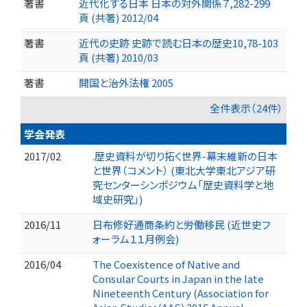
著書
近代化する日本 日本の対外関係７,282-299
頁 (共著) 2012/04
著書
近代の史跡 史跡で読む日本の歴史10,78-103
頁 (共著) 2010/03
著書
開国と治外法権 2005
全件表示（24件）
学会発表
2017/02
.歴史資料が切り拓く世界-幕末維新の日本
と世界（コメント） (東北大学東北アジア研
究センターシンポジウム「歴史資料学と地
域史研究」)
2016/11
日布修好通商条約と労働移民 (近世史フ
ォーラム１１月例会)
2016/04
The Coexistence of Native and
Consular Courts in Japan in the late
Nineteenth Century (Association for