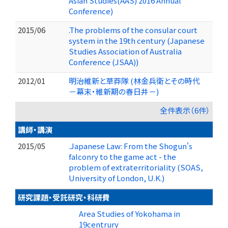
Asian Studies(AAS) 2016 Annual
Conference)
2015/06
.The problems of the consular court
system in the 19th century (Japanese
Studies Association of Australia
Conference (JSAA))
2012/01
明治維新と草莽隊 (林金兵衛とその時代
－幕末・維新期の春日井－)
全件表示（6件）
講師・講演
2015/05
.Japanese Law: From the Shogun's
falconry to the game act - the
problem of extraterritoriality (SOAS,
University of London, U.K.)
研究課題・受託研究・科研費
Area Studies of Yokohama in
19centrury