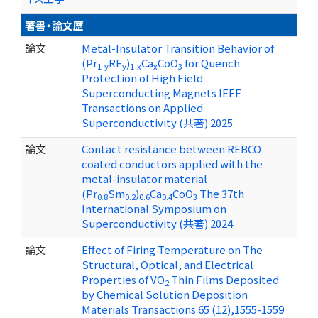
著書・論文歴
論文
Metal-Insulator Transition Behavior of
(Pr
RE
)
Ca
CoO
for Quench
1-y
y
1-x
x
3
Protection of High Field
Superconducting Magnets IEEE
Transactions on Applied
Superconductivity (共著) 2025
論文
Contact resistance between REBCO
coated conductors applied with the
metal-insulator material
(Pr
Sm
)
Ca
CoO
The 37th
0.8
0.2
0.6
0.4
3
International Symposium on
Superconductivity (共著) 2024
論文
Effect of Firing Temperature on The
Structural, Optical, and Electrical
Properties of VO
Thin Films Deposited
2
by Chemical Solution Deposition
Materials Transactions 65 (12),1555-1559