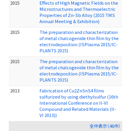
2015
Effects of High Magnetic Fields on the
Microstructures and Thermoelectric
Properties of Zn-Sb Alloy (2015 TMS
Annual Meeting & Exhibition)
2015
The preparation and characterization
of metal chalcogenide thin film by the
electrodeposition (ISPlasma 2015/IC-
PLANTS 2015)
2015
The preparation and characterization
of metal chalcogenide thin film by the
electrodeposition (ISPlasma 2015/IC-
PLANTS 2015)
2013
Fabrication of Cu2ZnSnS4 films
sulfurized by using diethylsulfur (16th
International Conference on II-VI
Compound and Related Materials (II-
VI 2013))
全件表示（46件）