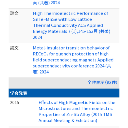
頁 (共著) 2024
論文
High Thermoelectric Performance of
SnTe−MnSe with Low Lattice
Thermal Conductivity ACS Applied
Energy Materials 7 (1),145-153頁 (共著)
2024
論文
Metal-insulator transition behavior of
RECoO
for quench protection of high
3
field superconducting magnets Applied
superconductivity conference 2024 (共
著) 2024
全件表示（83件）
学会発表
2015
Effects of High Magnetic Fields on the
Microstructures and Thermoelectric
Properties of Zn-Sb Alloy (2015 TMS
Annual Meeting & Exhibition)