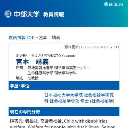
ENGLISH
教員情報
教員情報TOP
> 宮本 靖義
（最終更新日 : 2023-08-16 10:37:51）
ミヤモト ヤスノリ
MIYAMOTO Yasunori
宮本 靖義
所属
臨地実習推進部 理学療法実習センター
生命健康科学部 理学療法学科
職名
准教授
学歴・学位
日本福祉大学大学院 社会福祉学研究
科 社会福祉学専攻 修士 (社会福祉学)
現在の専門分野
障害児・者福祉, 高齢者福祉, Child with disabilities
welfare, Welfare for people with disabilities, Senior