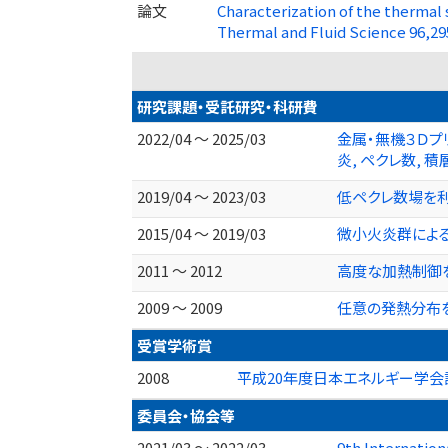
論文
Characterization of the thermal
Thermal and Fluid Science 96,2
研究課題・受託研究・科研費
2022/04 ～ 2025/03
金属・無機３Ｄプ
炎, ペクレ数, 
2019/04 ～ 2023/03
低ペクレ数場を利
2015/04 ～ 2019/03
微小火炎群による
2011 ～ 2012
高度な加熱制御
2009 ～ 2009
任意の発熱分布
受賞学術賞
2008
平成20年度日本エネルギー学会
委員会・協会等
2021/03 ～ 2022/03
9th Internati