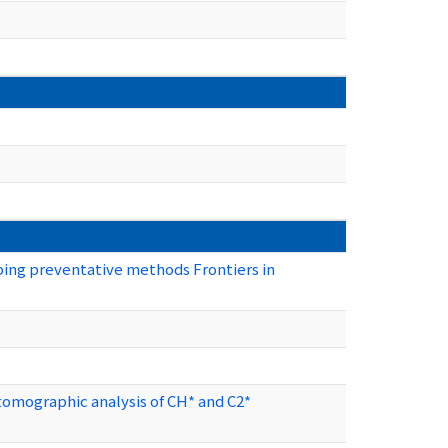
loping preventative methods Frontiers in
tomographic analysis of CH* and C2*