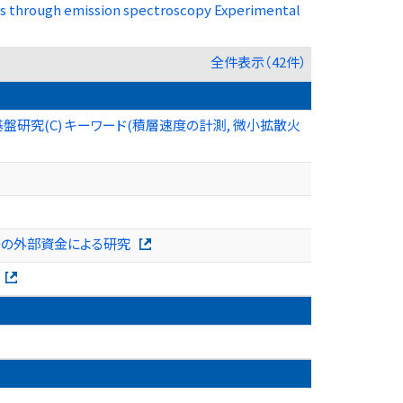
les through emission spectroscopy Experimental
全件表示（42件）
研究(C) キーワード(積層速度の計測, 微小拡散火
等の外部資金による研究