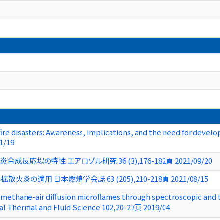
t fire disasters: Awareness, implications, and the need for deve
1/19
応場の特性 エアロゾル研究 36 (3),176-182頁 2021/09/20
適用 日本燃焼学会誌 63 (205),210-218頁 2021/08/15
d methane-air diffusion microflames through spectroscopic and 
 Thermal and Fluid Science 102,20-27頁 2019/04