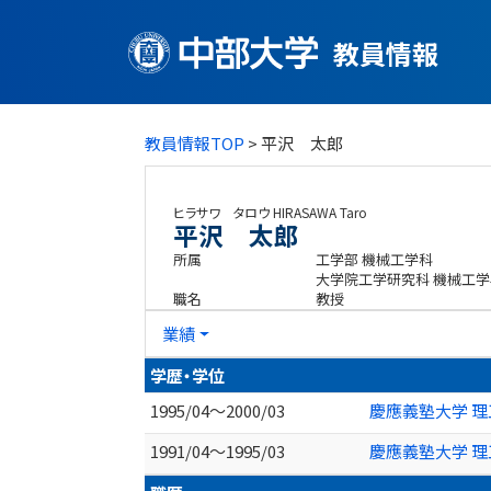
教員情報
教員情報TOP
> 平沢 太郎
ヒラサワ タロウ
HIRASAWA Taro
平沢 太郎
所属
工学部 機械工学科
大学院工学研究科 機械工
職名
教授
業績
学歴・学位
1995/04～2000/03
慶應義塾大学 理
1991/04～1995/03
慶應義塾大学 理