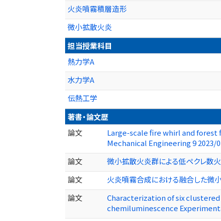
火炎噴霧積層造形
微小拡散火炎
担当授業科目
熱力学A
水力学A
伝熱工学
著書・論文歴
論文
Large-scale fire whirl and fores
Mechanical Engineering 9 2023/0
論文
微小拡散火炎群による低ペクレ数火炎合成反
論文
火炎噴霧合成における融合した微小拡散火炎の
論文
Characterization of six clustere
chemiluminescence Experimental