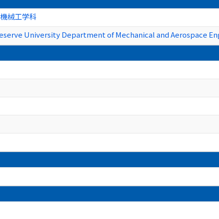
 機械工学科
eserve University Department of Mechanical and Aerospace En