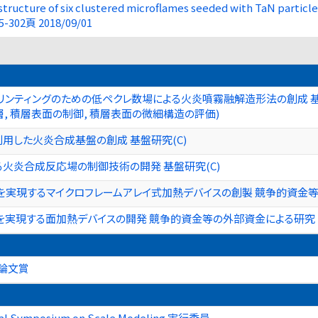
 structure of six clustered microflames seeded with TaN partic
95-302頁 2018/09/01
リンティングのための低ペクレ数場による火炎噴霧融解造形法の創成 基盤
積層, 積層表面の制御, 積層表面の微細構造の評価)
用した火炎合成基盤の創成 基盤研究(C)
火炎合成反応場の制御技術の開発 基盤研究(C)
を実現するマイクロフレームアレイ式加熱デバイスの創製 競争的資金
を実現する面加熱デバイスの開発 競争的資金等の外部資金による研究
論文賞
onal Symposium on Scale Modeling 実行委員