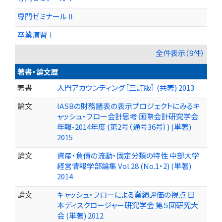
専門ゼミナールⅡ
卒業演習Ⅰ
全件表示（9件）
著書・論文歴
著書
入門アカウンティング［三訂版］ (共著) 2013
論文
IASBの財務諸表の表示プロジェクトにみるキ
ャッシュ・フロー会計思考 国際会計研究学会
年報-2014年度 (第2号（通号36号）) (単著)
2015
論文
資産・負債の流動・固定分類の特性 中部大学
経営情報学部論集 Vol.28 (No.1・2) (単著)
2014
論文
キャッシュ・フローによる業績評価の視点 日
本ディスクロージャー研究学会 第５回研究大
会 (単著) 2012