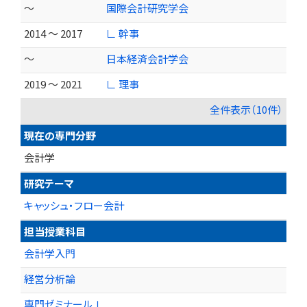
～
国際会計研究学会
2014 ～ 2017
∟ 幹事
～
日本経済会計学会
2019 ～ 2021
∟ 理事
全件表示（10件）
現在の専門分野
会計学
研究テーマ
キャッシュ・フロー会計
担当授業科目
会計学入門
経営分析論
専門ゼミナールⅠ