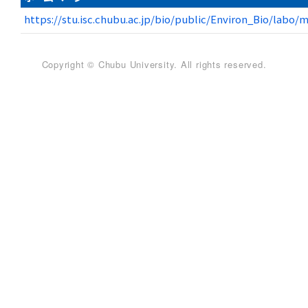
https://stu.isc.chubu.ac.jp/bio/public/Environ_Bio/lab
Copyright © Chubu University. All rights reserved.