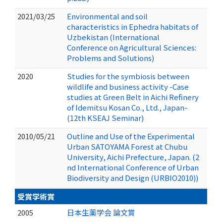
2021/03/25
Environmental and soil
characteristics in Ephedra habitats of
Uzbekistan (International
Conference on Agricultural Sciences:
Problems and Solutions)
2020
Studies for the symbiosis between
wildlife and business activity -Case
studies at Green Belt in Aichi Refinery
of Idemitsu Kosan Co., Ltd., Japan-
(12th KSEAJ Seminar)
2010/05/21
Outline and Use of the Experimental
Urban SATOYAMA Forest at Chubu
University, Aichi Prefecture, Japan. (2
nd International Conference of Urban
Biodiversity and Design (URBIO2010))
受賞学術賞
2005
日本生薬学会 論文賞