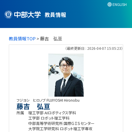
ENGLISH
教員情報
教員情報TOP
> 藤吉 弘亘
（最終更新日 : 2026-04-07 15:05:23）
フジヨシ ヒロノブ
FUJIYOSHI Hironobu
藤吉 弘亘
所属
理工学部 AIロボティクス学科
工学部 ロボット理工学科
中部高等学術研究所 国際ＧＩＳセンター
大学院工学研究科 ロボット理工学専攻