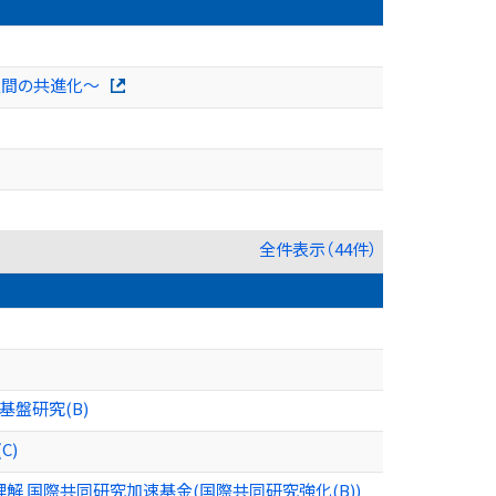
と人間の共進化〜
全件表示（44件）
盤研究(B)
C)
 国際共同研究加速基金(国際共同研究強化(B))