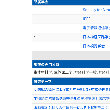
所属学会
Society for Ne
IEEE
電子情報通信学
～
日本神経回路学
日本視覚学会
現在の専門分野
生体材料学, 生体医工学, 神経科学一般, 神経
研究テーマ
空間識の幾何による重力覚解明と感覚拡張世界創出（
生物規範的情報処理モデルの実機実装と適応制御
眼球運動と種々の生体信号による脳状態モニタ