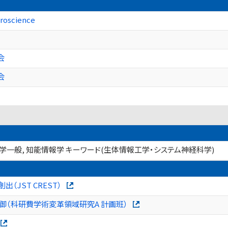
uroscience
会
会
科学一般, 知能情報学 キーワード(生体情報工学・システム神経科学)
JST CREST）
（科研費学術変革領域研究A 計画班）