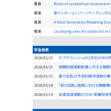
著書
Roles of cerebellum-brainstem lo
著書
新インターユニバーシティ ディジタル信号処
著書
A Next Generation Modeling Env
著書
Localizing sites for plasticity i
学会発表
2026/03/15
ゼブラフィッシュの3次元VORの
2026/03/15
周期的視運動刺激に対する複数体
2026/03/15
重力反転は予測的眼球運動の獲得
2026/03/14
「蛇の回転」錯視における網膜像の
2026/03/14
並進加速運動の方向・距離知覚特