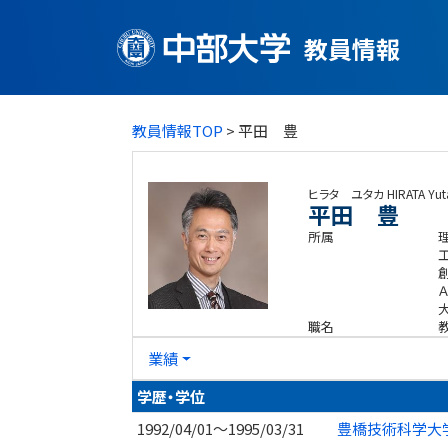
教員情報
教員情報TOP
> 平田 豊
ヒラタ ユタカ
HIRATA Yut
平田 豊
所属
職名
業績
学歴・学位
1992/04/01～1995/03/31
豊橋技術科学大学