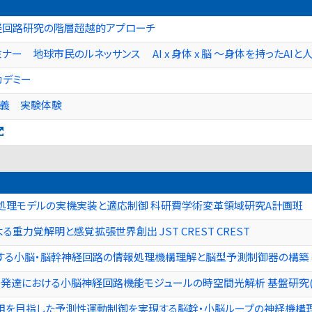
経回路研究の階層超越的アプローチ
ー 地球市民のルネッサンス AI x 身体 x 脳 〜身体を持ったAI
カデミー
義 実験体験
処理モデルの実機実装と適応制御 科研費学術変革領域研究A計画班
重力覚解明と感覚拡張世界創出 JST CREST CREST
する小脳・脳幹神経回路の情報処理機構理解と脳型予測制御器の構築 基
発達における小脳神経回路機能モジュールの時空間光解析 基盤研究(
を目指した予測性運動制御を実現する脳幹・小脳ループの神経機構理解