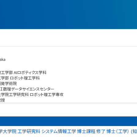
aka
理工学部 AIロボティクス学科
工学部 ロボット理工学科
創発学術院
ＡＩ数理データサイエンスセンター
大学院工学研究科 ロボット理工学専攻
教授
大学院 工学研究科 システム情報工学 博士課程 修了 博士（工学） (