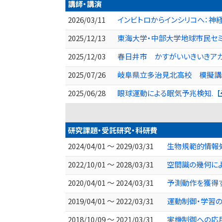
講師・講演
2026/03/11
インビトロからインシリコへ：神
2025/12/13
東海大学・中部大学地球市民セミナ
2025/12/03
春日井市 かすがいいきいきア
2025/07/26
岐阜県立多治見北高校 模擬講
2025/06/28
眼球運動による眠気予兆検知.
研究課題・受託研究・科研費
2024/04/01 ～ 2029/03/31
生物規範的情報
2022/10/01 ～ 2028/03/31
空間識の幾何による
2020/04/01 ～ 2024/03/31
予測動作を獲得
2019/04/01 ～ 2022/03/31
運動制御・学習の
2018/10/09 ～ 2021/03/31
実機制御への応用