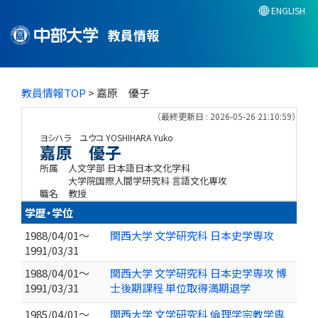
ENGLISH
教員情報
教員情報TOP
> 嘉原 優子
（最終更新日 : 2026-05-26 21:10:59）
ヨシハラ ユウコ
YOSHIHARA Yuko
嘉原 優子
所属
人文学部 日本語日本文化学科
大学院国際人間学研究科 言語文化専攻
職名
教授
学歴・学位
1988/04/01～
関西大学 文学研究科 日本史学専攻
1991/03/31
1988/04/01～
関西大学 文学研究科 日本史学専攻 博
1991/03/31
士後期課程 単位取得満期退学
1985/04/01～
関西大学 文学研究科 倫理学宗教学専