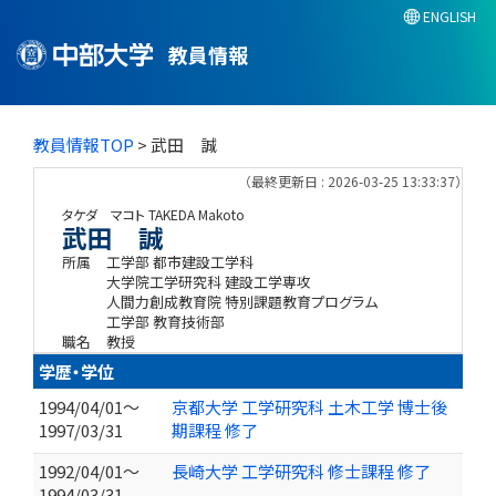
ENGLISH
教員情報
教員情報TOP
> 武田 誠
（最終更新日 : 2026-03-25 13:33:37）
タケダ マコト
TAKEDA Makoto
武田 誠
所属
工学部 都市建設工学科
大学院工学研究科 建設工学専攻
人間力創成教育院 特別課題教育プログラム
工学部 教育技術部
職名
教授
学歴・学位
1994/04/01～
京都大学 工学研究科 土木工学 博士後
1997/03/31
期課程 修了
1992/04/01～
長崎大学 工学研究科 修士課程 修了
1994/03/31