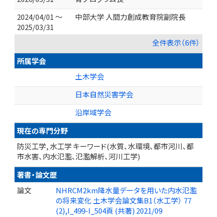
2024/04/01 ～
中部大学 人間力創成教育院副院長
2025/03/31
全件表示（6件）
所属学会
土木学会
日本自然災害学会
沿岸域学会
現在の専門分野
防災工学, 水工学 キーワード(水質、水環境、都市河川、都
市水害、内水氾濫、氾濫解析、河川工学)
著書・論文歴
論文
NHRCM2km降水量データを用いた内水氾濫
の将来変化 土木学会論文集B1（水工学） 77
(2),I_499-I_504頁 (共著) 2021/09