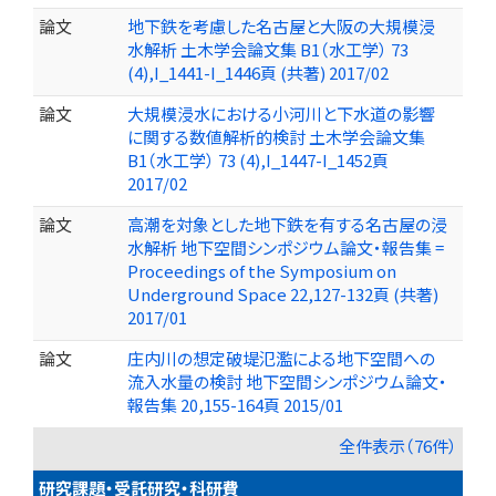
論文
地下鉄を考慮した名古屋と大阪の大規模浸
水解析 土木学会論文集 B1（水工学） 73
(4),I_1441-I_1446頁 (共著) 2017/02
論文
大規模浸水における小河川と下水道の影響
に関する数値解析的検討 土木学会論文集
B1（水工学） 73 (4),I_1447-I_1452頁
2017/02
論文
高潮を対象とした地下鉄を有する名古屋の浸
水解析 地下空間シンポジウム論文・報告集 =
Proceedings of the Symposium on
Underground Space 22,127-132頁 (共著)
2017/01
論文
庄内川の想定破堤氾濫による地下空間への
流入水量の検討 地下空間シンポジウム論文・
報告集 20,155-164頁 2015/01
全件表示（76件）
研究課題・受託研究・科研費