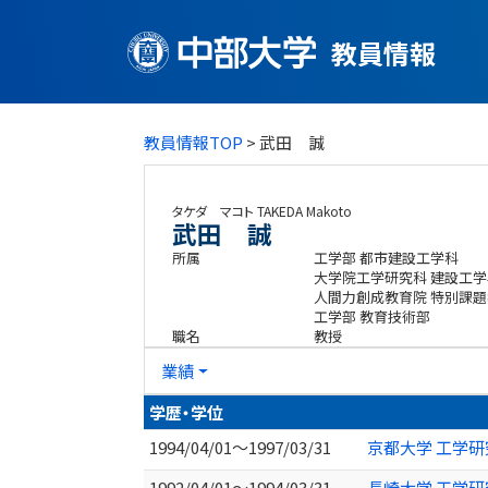
教員情報
教員情報TOP
> 武田 誠
タケダ マコト
TAKEDA Makoto
武田 誠
所属
工学部 都市建設工学科
大学院工学研究科 建設工
人間力創成教育院 特別課題
工学部 教育技術部
職名
教授
業績
学歴・学位
1994/04/01～1997/03/31
京都大学 工学研
1992/04/01～1994/03/31
長崎大学 工学研