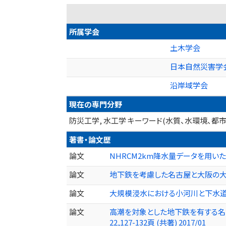
所属学会
土木学会
日本自然災害学
沿岸域学会
現在の専門分野
防災工学, 水工学 キーワード(水質、水環境、都
著書・論文歴
論文
NHRCM2km降水量データを用いた内水氾
論文
地下鉄を考慮した名古屋と大阪の大規模浸水解
論文
大規模浸水における小河川と下水道の影響に
論文
高潮を対象とした地下鉄を有する名古屋の浸水
22,127-132頁 (共著) 2017/01