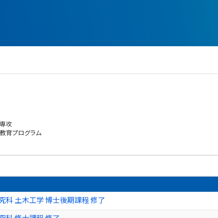
学専攻
教育プログラム
究科 土木工学 博士後期課程 修了
究科 修士課程 修了