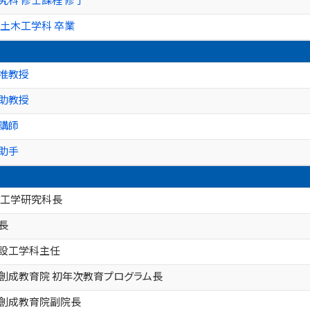
 土木工学科 卒業
 准教授
 助教授
講師
助手
 工学研究科長
長
建設工学科主任
創成教育院 初年次教育プログラム長
力創成教育院副院長