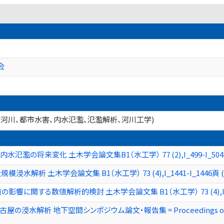
会
市河川、都市水害、内水氾濫、氾濫解析、河川工学)
濫の将来変化 土木学会論文集B1（水工学） 77 (2),I_499-I_504頁 (
析 土木学会論文集 B1（水工学） 73 (4),I_1441-I_1446頁 (共著
関する数値解析的検討 土木学会論文集 B1（水工学） 73 (4),I_1447-
解析 地下空間シンポジウム論文・報告集 = Proceedings of the Sy