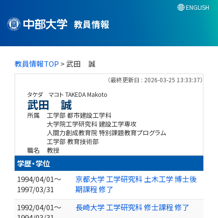
ENGLISH
教員情報
教員情報TOP
> 武田 誠
（最終更新日 : 2026-03-25 13:33:37）
タケダ マコト
TAKEDA Makoto
武田 誠
所属
工学部 都市建設工学科
大学院工学研究科 建設工学専攻
人間力創成教育院 特別課題教育プログラム
工学部 教育技術部
職名
教授
学歴・学位
1994/04/01～
京都大学 工学研究科 土木工学 博士後
1997/03/31
期課程 修了
1992/04/01～
長崎大学 工学研究科 修士課程 修了
1994/03/31