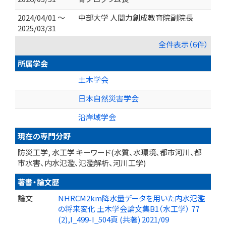
2024/04/01 ～
中部大学 人間力創成教育院副院長
2025/03/31
全件表示（6件）
所属学会
土木学会
日本自然災害学会
沿岸域学会
現在の専門分野
防災工学, 水工学 キーワード(水質、水環境、都市河川、都
市水害、内水氾濫、氾濫解析、河川工学)
著書・論文歴
論文
NHRCM2km降水量データを用いた内水氾濫
の将来変化 土木学会論文集B1（水工学） 77
(2),I_499-I_504頁 (共著) 2021/09