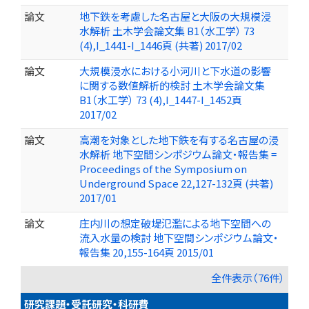
論文
地下鉄を考慮した名古屋と大阪の大規模浸
水解析 土木学会論文集 B1（水工学） 73
(4),I_1441-I_1446頁 (共著) 2017/02
論文
大規模浸水における小河川と下水道の影響
に関する数値解析的検討 土木学会論文集
B1（水工学） 73 (4),I_1447-I_1452頁
2017/02
論文
高潮を対象とした地下鉄を有する名古屋の浸
水解析 地下空間シンポジウム論文・報告集 =
Proceedings of the Symposium on
Underground Space 22,127-132頁 (共著)
2017/01
論文
庄内川の想定破堤氾濫による地下空間への
流入水量の検討 地下空間シンポジウム論文・
報告集 20,155-164頁 2015/01
全件表示（76件）
研究課題・受託研究・科研費