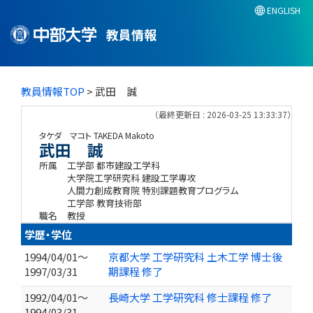
ENGLISH
教員情報
教員情報TOP
> 武田 誠
（最終更新日 : 2026-03-25 13:33:37）
タケダ マコト
TAKEDA Makoto
武田 誠
所属
工学部 都市建設工学科
大学院工学研究科 建設工学専攻
人間力創成教育院 特別課題教育プログラム
工学部 教育技術部
職名
教授
学歴・学位
1994/04/01～
京都大学 工学研究科 土木工学 博士後
1997/03/31
期課程 修了
1992/04/01～
長崎大学 工学研究科 修士課程 修了
1994/03/31