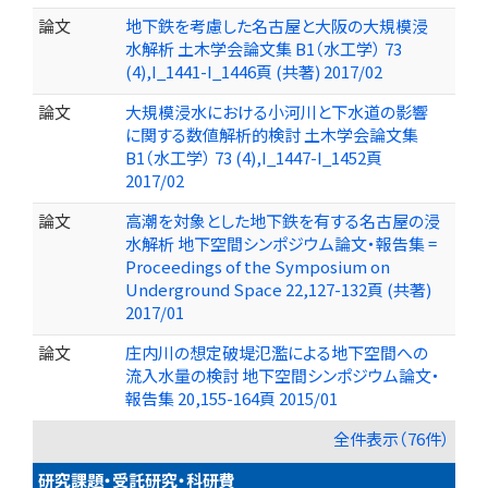
論文
地下鉄を考慮した名古屋と大阪の大規模浸
水解析 土木学会論文集 B1（水工学） 73
(4),I_1441-I_1446頁 (共著) 2017/02
論文
大規模浸水における小河川と下水道の影響
に関する数値解析的検討 土木学会論文集
B1（水工学） 73 (4),I_1447-I_1452頁
2017/02
論文
高潮を対象とした地下鉄を有する名古屋の浸
水解析 地下空間シンポジウム論文・報告集 =
Proceedings of the Symposium on
Underground Space 22,127-132頁 (共著)
2017/01
論文
庄内川の想定破堤氾濫による地下空間への
流入水量の検討 地下空間シンポジウム論文・
報告集 20,155-164頁 2015/01
全件表示（76件）
研究課題・受託研究・科研費