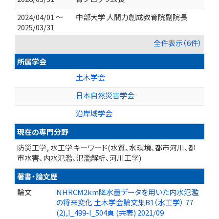
2024/04/01 ～
中部大学 人間力創成教育院副院長
2025/03/31
全件表示（6件）
所属学会
土木学会
日本自然災害学会
沿岸域学会
現在の専門分野
防災工学, 水工学 キーワード(水質、水環境、都市河川、都
市水害、内水氾濫、氾濫解析、河川工学)
著書・論文歴
論文
NHRCM2km降水量データを用いた内水氾濫
の将来変化 土木学会論文集B1（水工学） 77
(2),I_499-I_504頁 (共著) 2021/09