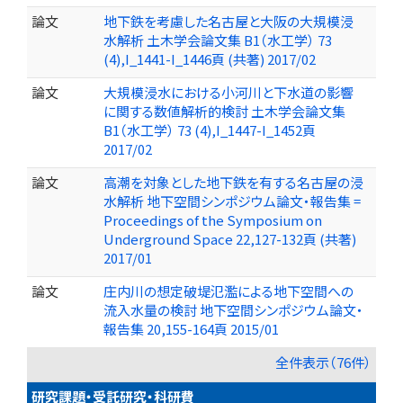
論文
地下鉄を考慮した名古屋と大阪の大規模浸
水解析 土木学会論文集 B1（水工学） 73
(4),I_1441-I_1446頁 (共著) 2017/02
論文
大規模浸水における小河川と下水道の影響
に関する数値解析的検討 土木学会論文集
B1（水工学） 73 (4),I_1447-I_1452頁
2017/02
論文
高潮を対象とした地下鉄を有する名古屋の浸
水解析 地下空間シンポジウム論文・報告集 =
Proceedings of the Symposium on
Underground Space 22,127-132頁 (共著)
2017/01
論文
庄内川の想定破堤氾濫による地下空間への
流入水量の検討 地下空間シンポジウム論文・
報告集 20,155-164頁 2015/01
全件表示（76件）
研究課題・受託研究・科研費