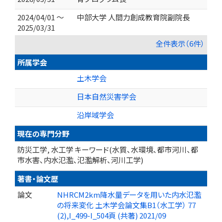
2024/04/01 ～
中部大学 人間力創成教育院副院長
2025/03/31
全件表示（6件）
所属学会
土木学会
日本自然災害学会
沿岸域学会
現在の専門分野
防災工学, 水工学 キーワード(水質、水環境、都市河川、都
市水害、内水氾濫、氾濫解析、河川工学)
著書・論文歴
論文
NHRCM2km降水量データを用いた内水氾濫
の将来変化 土木学会論文集B1（水工学） 77
(2),I_499-I_504頁 (共著) 2021/09