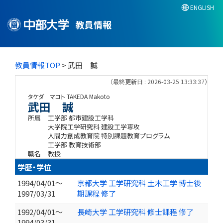
ENGLISH
教員情報
教員情報TOP
> 武田 誠
（最終更新日 : 2026-03-25 13:33:37）
タケダ マコト
TAKEDA Makoto
武田 誠
所属
工学部 都市建設工学科
大学院工学研究科 建設工学専攻
人間力創成教育院 特別課題教育プログラム
工学部 教育技術部
職名
教授
学歴・学位
1994/04/01～
京都大学 工学研究科 土木工学 博士後
1997/03/31
期課程 修了
1992/04/01～
長崎大学 工学研究科 修士課程 修了
1994/03/31