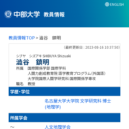
ENGLISH
教員情報
教員情報TOP
> 澁谷 鎮明
（最終更新日 : 2023-08-16 10:37:50）
シブヤ シズアキ
SHIBUYA Shizuaki
澁谷 鎮明
所属
国際関係学部 国際学科
人間力創成教育院 語学教育プログラム（外国語）
大学院国際人間学研究科 国際関係学専攻
職名
教授
学歴・学位
名古屋大学大学院 文学研究科 博士
(地理学)
所属学会
～
人文地理学会