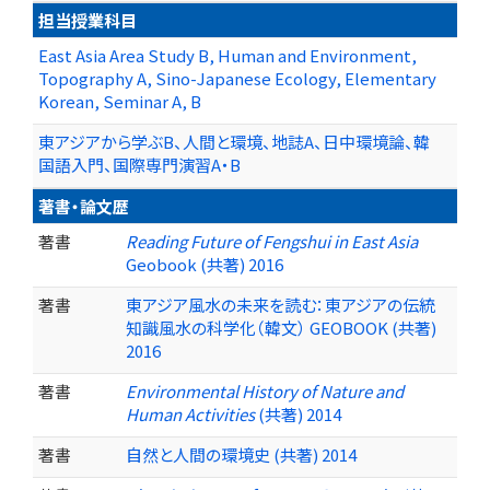
担当授業科目
East Asia Area Study B, Human and Environment,
Topography A, Sino-Japanese Ecology, Elementary
Korean, Seminar A, B
東アジアから学ぶB、人間と環境、地誌A、日中環境論、韓
国語入門、国際専門演習A・B
著書・論文歴
著書
Reading Future of Fengshui in East Asia
Geobook (共著) 2016
著書
東アジア風水の未来を読む：東アジアの伝統
知識風水の科学化（韓文） GEOBOOK (共著)
2016
著書
Environmental History of Nature and
Human Activities
(共著) 2014
著書
自然と人間の環境史 (共著) 2014