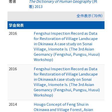
著書
The Dictionary of Human Geography
(共
著) 2013
全件表示（70件）
学会発表
2016
Fengshui Inspection Record as Data
for Restoration of Village Landscape
in Okinawa: A case study on Sonai
Village, Iriomote Is. (The 3rd Asian
Geomancy (Fengshui, Pungsu, Husui)
Workshop)
2016
Fengshui Inspection Record as Data
for Restoration of Village Landscape
in Okinawa:A case study on Sonai
Village, Iriomote Is. (The 3rd Asian
Geomancy (Fengshui, Pungsu, Husui)
Workshop)
2014
Hougo Concept of Feng Shui in
Okinawa and Village Forest, Asian