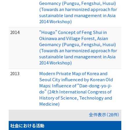
Geomancy (Pungsu, Fengshui, Husui)
(Towards an harmonized approach for
sustainable land management in Asia
2014 Workshop)
2014
“Hougo” Concept of Feng Shui in
Okinawa and Village Forest, Asian
Geomancy (Pungsu, Fengshui, Husui)
(Towards an harmonized approach for
sustainable land management in Asia
2014 Workshop)
2013
Modern Private Map of Korea and
Seoul City influenced by Korean Old
Maps: Influence of “Dae-dong-yo-ji-
do” (24th International Congress of
History of Science, Technology and
Medicine)
全件表示（28件）
社会における活動