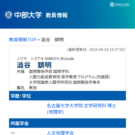
ENGLISH
教員情報
教員情報TOP
> 澁谷 鎮明
（最終更新日 : 2023-08-16 10:37:50）
シブヤ シズアキ
SHIBUYA Shizuaki
澁谷 鎮明
所属
国際関係学部 国際学科
人間力創成教育院 語学教育プログラム（外国語）
大学院国際人間学研究科 国際関係学専攻
職名
教授
学歴・学位
名古屋大学大学院 文学研究科 博士
(地理学)
所属学会
～
人文地理学会