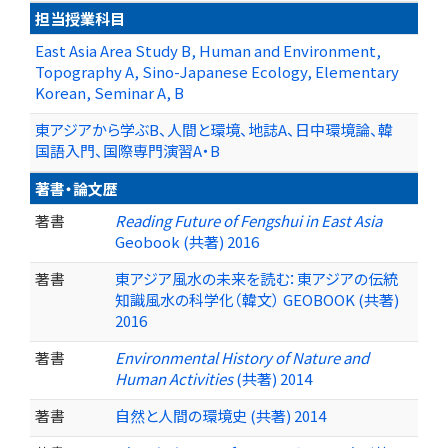
担当授業科目
East Asia Area Study B, Human and Environment,
Topography A, Sino-Japanese Ecology, Elementary
Korean, Seminar A, B
東アジアから学ぶB、人間と環境、地誌A、日中環境論、韓
国語入門、国際専門演習A・B
著書・論文歴
著書
Reading Future of Fengshui in East Asia
Geobook (共著) 2016
著書
東アジア風水の未来を読む：東アジアの伝統
知識風水の科学化（韓文） GEOBOOK (共著)
2016
著書
Environmental History of Nature and
Human Activities
(共著) 2014
著書
自然と人間の環境史 (共著) 2014