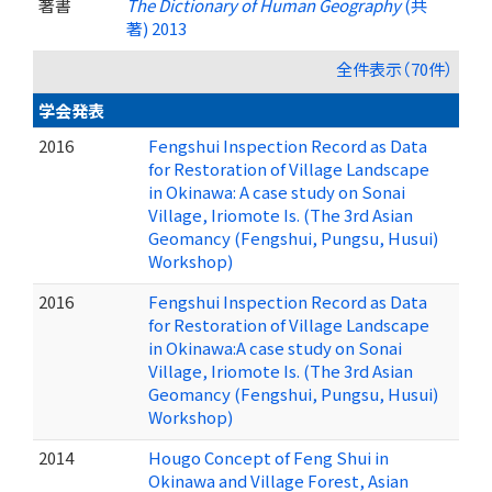
著書
The Dictionary of Human Geography
(共
著) 2013
全件表示（70件）
学会発表
2016
Fengshui Inspection Record as Data
for Restoration of Village Landscape
in Okinawa: A case study on Sonai
Village, Iriomote Is. (The 3rd Asian
Geomancy (Fengshui, Pungsu, Husui)
Workshop)
2016
Fengshui Inspection Record as Data
for Restoration of Village Landscape
in Okinawa:A case study on Sonai
Village, Iriomote Is. (The 3rd Asian
Geomancy (Fengshui, Pungsu, Husui)
Workshop)
2014
Hougo Concept of Feng Shui in
Okinawa and Village Forest, Asian