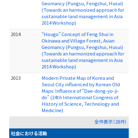
Geomancy (Pungsu, Fengshui, Husui)
(Towards an harmonized approach for
sustainable land management in Asia
2014 Workshop)
2014
“Hougo” Concept of Feng Shui in
Okinawa and Village Forest, Asian
Geomancy (Pungsu, Fengshui, Husui)
(Towards an harmonized approach for
sustainable land management in Asia
2014 Workshop)
2013
Modern Private Map of Korea and
Seoul City influenced by Korean Old
Maps: Influence of “Dae-dong-yo-ji-
do” (24th International Congress of
History of Science, Technology and
Medicine)
全件表示（28件）
社会における活動